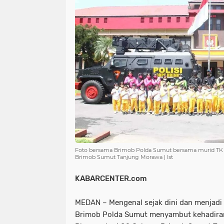
NIAS
BATAM
KULINER
seni
tmmd
nias
batam
PENGUMUMAN
PPPK
kuliner
pengumuman
SEPAK BOLA
pppk
sepak bola
Foto bersama Brimob Polda Sumut bersama murid TK
Brimob Sumut Tanjung Morawa | Ist
KABARCENTER.com
MEDAN – Mengenal sejak dini dan menjadi
Brimob Polda Sumut menyambut kehadiran