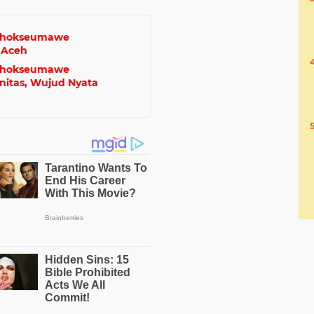
Lhokseumawe
a Aceh
Lhokseumawe
nitas, Wujud Nyata