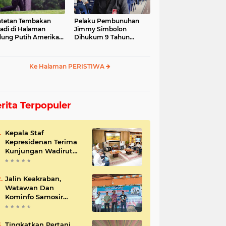
tetan Tembakan
Pelaku Pembunuhan
jadi di Halaman
Jimmy Simbolon
ung Putih Amerika
Dihukum 9 Tahun
ikat
Penjara, Ini Respon
Keluarga
Ke Halaman PERISTIWA
rita Terpopuler
Kepala Staf
Kepresidenan Terima
Kunjungan Wadirut
Pertamina
Jalin Keakraban,
Watawan Dan
Kominfo Samosir
Bersilaturahmi
Tingkatkan Pertani