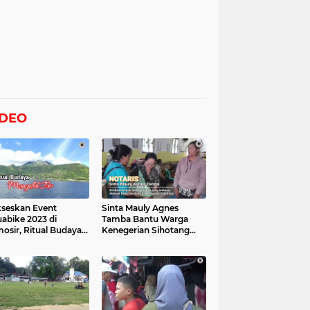
IDEO
seskan Event
Sinta Mauly Agnes
abike 2023 di
Tamba Bantu Warga
osir, Ritual Budaya
Kenegerian Sihotang
gelek Tao Digelar,
Yang Terkena Dampak
at Videonya
Banjir