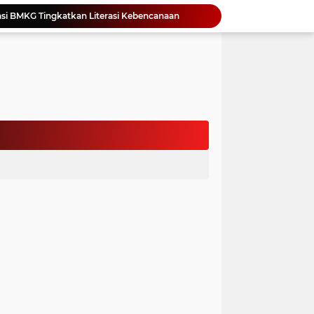
si BMKG Tingkatkan Literasi Kebencanaan
Yonimasari Hulu Terpilih Jadi Ketua SMSI Kepulauan Nias Periode 2026-2029
an Jambore PKK Samosir
a Bangun Karakter Sejak Dini
an Dan Kominfo Samosir Bersilaturahmi
ar SD Di Toba Ikut Lomba Lukis
Bupati Vandiko Apresiasi Dedikasi dan Inovasi Dunia Pendidikan Di Samosir
asih Perbaiki Plat Beton Amblas
an Terima Kunjungan Wadirut Pertamina
 Pemakaman Massal 112 Korban Serangan di Gaza