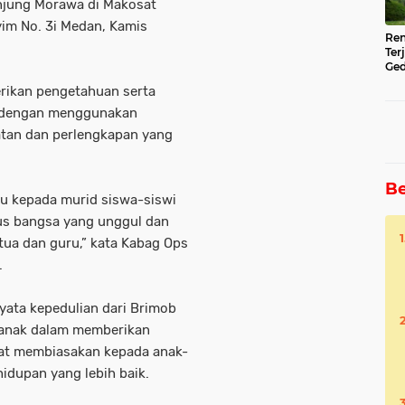
njung Morawa di Makosat
im No. 3i Medan, Kamis
Ren
Ter
Ged
Ser
erikan pengetahuan serta
i dengan menggunakan
atan dan perlengkapan yang
Be
au kepada murid siswa-siswi
erus bangsa yang unggul dan
tua dan guru,” kata Kabag Ops
.
ata kepedulian dari Brimob
-anak dalam memberikan
at membiasakan kepada anak-
hidupan yang lebih baik.