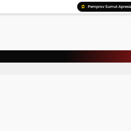
Pemprov Sumut Apresia
Ratusan Kader Meriahk
Bunda Genre Ajak Remaj
Jalin Keakraban, Wataw
Meriahkan HAN, 46 Pelaj
Yayasan Permata Duma K
Kepala Staf Kepresiden
Warga Palestina Hadiri