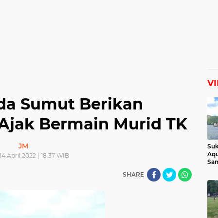
V
da Sumut Berikan
Ajak Bermain Murid TK
JM
Suk
Aqu
14 April 2022 | 18:37 WIB
Sam
Man
SHARE
Lih