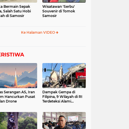
a Bermain Sepak
Wisatawan 'Serbu'
a, Salah Satu Hobi
Souvenir di Tomok
ah di Samosir
Samosir
Ke Halaman VIDEO
ERISTIWA
as Serangan AS, Iran
Dampak Gempa di
im Hancurkan Pusat
Filipina, 9 Wilayah di RI
dan Drone
Terdeteksi Alami
Tsunami