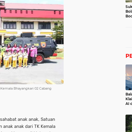
Suk
Bol
Boc
P
 Kemala Bhayangkari 02 Cabang
Bal
Kla
AI 
 sahabat anak anak, Satuan
 anak anak dari TK Kemala