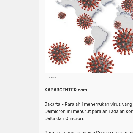
NIAS
BATAM
KULINER
seni
tmmd
nias
batam
PENGUMUMAN
PPPK
kuliner
pengumuman
SEPAK BOLA
pppk
sepak bola
Ilustrasi
KABARCENTER.com
Jakarta - Para ahli menemukan virus yang
Delmicron ini menurut para ahli adalah ko
Delta dan Omicron.
Para ahli percaya bahwa Delmicron seben