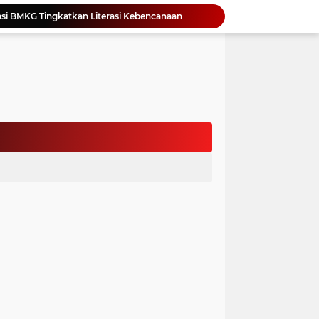
Yonimasari Hulu Terpilih Jadi Ketua SMSI Kepulauan Nias Periode 2026-2029
an Jambore PKK Samosir
a Bangun Karakter Sejak Dini
an Dan Kominfo Samosir Bersilaturahmi
ar SD Di Toba Ikut Lomba Lukis
Bupati Vandiko Apresiasi Dedikasi dan Inovasi Dunia Pendidikan Di Samosir
asih Perbaiki Plat Beton Amblas
an Terima Kunjungan Wadirut Pertamina
 Pemakaman Massal 112 Korban Serangan di Gaza
si BMKG Tingkatkan Literasi Kebencanaan