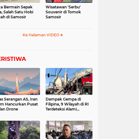
a Bermain Sepak
Wisatawan 'Serbu'
a, Salah Satu Hobi
Souvenir di Tomok
ah di Samosir
Samosir
Ke Halaman VIDEO
ERISTIWA
as Serangan AS, Iran
Dampak Gempa di
im Hancurkan Pusat
Filipina, 9 Wilayah di RI
dan Drone
Terdeteksi Alami
Tsunami