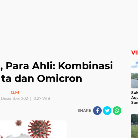
V
, Para Ahli: Kombinasi
lta dan Omicron
G.M
Suk
Aqu
 Desember 2021 | 10:27 WIB
Sam
Man
SHARE
Lih