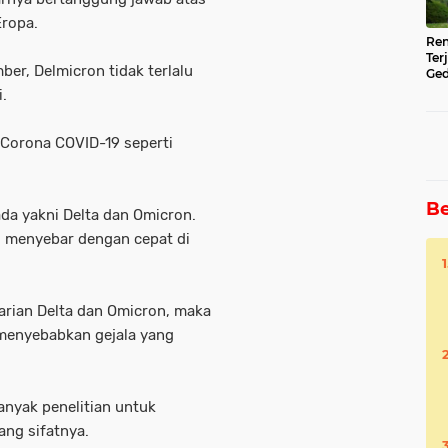
Eropa.
Ren
Ter
er, Delmicron tidak terlalu
Ged
Ser
.
 Corona COVID-19 seperti
Be
ada yakni Delta dan Omicron.
ng menyebar dengan cepat di
arian Delta dan Omicron, maka
menyebabkan gejala yang
anyak penelitian untuk
ng sifatnya.