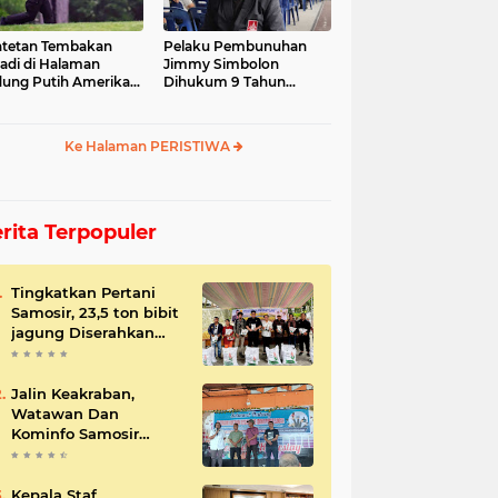
tetan Tembakan
Pelaku Pembunuhan
jadi di Halaman
Jimmy Simbolon
ung Putih Amerika
Dihukum 9 Tahun
ikat
Penjara, Ini Respon
Keluarga
Ke Halaman PERISTIWA
rita Terpopuler
Tingkatkan Pertani
Samosir, 23,5 ton bibit
jagung Diserahkan
Bupati
Jalin Keakraban,
Watawan Dan
Kominfo Samosir
Bersilaturahmi
Kepala Staf