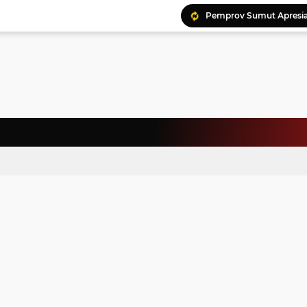
Ratusan Kader Meriahk
Bunda Genre Ajak Remaj
Jalin Keakraban, Wataw
Meriahkan HAN, 46 Pelaj
Yayasan Permata Duma K
Kepala Staf Kepresiden
Warga Palestina Hadiri
Pemprov Sumut Apresia