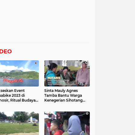
IDEO
seskan Event
Sinta Mauly Agnes
abike 2023 di
Tamba Bantu Warga
osir, Ritual Budaya
Kenegerian Sihotang
gelek Tao Digelar,
Yang Terkena Dampak
at Videonya
Banjir