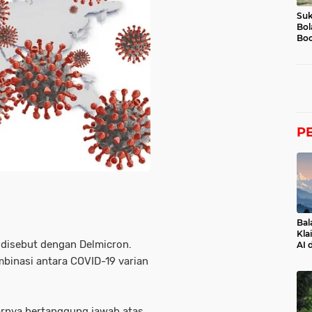
Suk
Bol
Boc
P
Bal
Kla
 disebut dengan Delmicron.
AI 
mbinasi antara COVID-19 varian
arnya bertanggung jawab atas