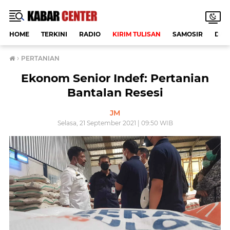
HOME
TERKINI
RADIO
KIRIM TULISAN
SAMOSIR
DAE
›
PERTANIAN
Ekonom Senior Indef: Pertanian
Bantalan Resesi
JM
Selasa, 21 September 2021 | 09:50 WIB