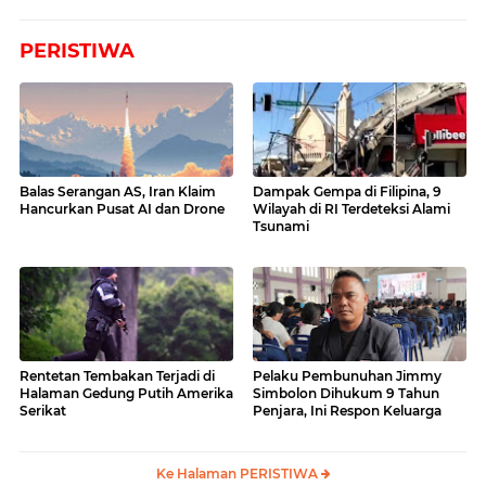
PERISTIWA
Balas Serangan AS, Iran Klaim
Dampak Gempa di Filipina, 9
Hancurkan Pusat AI dan Drone
Wilayah di RI Terdeteksi Alami
Tsunami
Rentetan Tembakan Terjadi di
Pelaku Pembunuhan Jimmy
Halaman Gedung Putih Amerika
Simbolon Dihukum 9 Tahun
Serikat
Penjara, Ini Respon Keluarga
Ke Halaman PERISTIWA