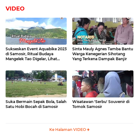
VIDEO
Sukseskan Event Aquabike 2023
Sinta Mauly Agnes Tamba Bantu
di Samosir, Ritual Budaya
Warga Kenegerian Sihotang
Mangelek Tao Digelar, Lihat
Yang Terkena Dampak Banjir
Videonya
Suka Bermain Sepak Bola, Salah
Wisatawan 'Serbu' Souvenir di
Satu Hobi Bocah di Samosir
Tomok Samosir
Ke Halaman VIDEO