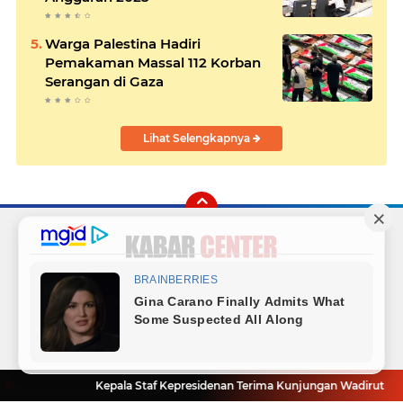
Warga Palestina Hadiri
Pemakaman Massal 112 Korban
Serangan di Gaza
Lihat Selengkapnya
Facebook
Instagram
Twitter
YouTube
Redaksi
Sitemap
Hubungi Kami
Radio
Copyright ©
2026 Kabar Center
Kepala Staf Kepresidenan Terima Kunjungan Wadirut Perta