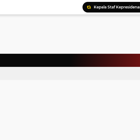
Kepala Staf Kepresiden
Warga Palestina Hadiri
Pemprov Sumut Apresia
Ratusan Kader Meriahk
Bunda Genre Ajak Remaj
Jalin Keakraban, Wataw
Meriahkan HAN, 46 Pelaj
Yayasan Permata Duma K