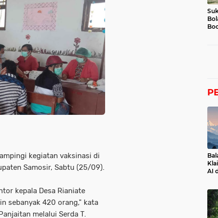
Suk
Bol
Boc
P
mpingi kegiatan vaksinasi di
Bal
Kla
paten Samosir, Sabtu (25/09).
AI 
ntor kepala Desa Rianiate
n sebanyak 420 orang," kata
anjaitan melalui Serda T.