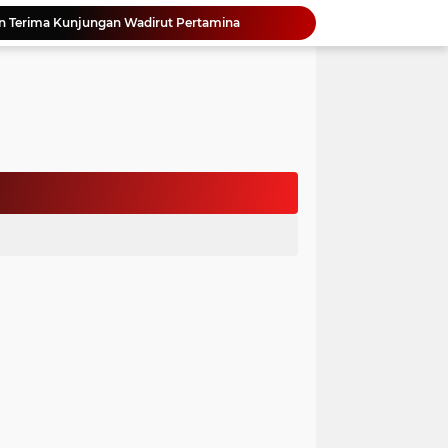
an Terima Kunjungan Wadirut Pertamina
 Pemakaman Massal 112 Korban Serangan di Gaza
si BMKG Tingkatkan Literasi Kebencanaan
Yonimasari Hulu Terpilih Jadi Ketua SMSI Kepulauan Nias Periode 2026-2029
an Jambore PKK Samosir
a Bangun Karakter Sejak Dini
an Dan Kominfo Samosir Bersilaturahmi
ar SD Di Toba Ikut Lomba Lukis
Bupati Vandiko Apresiasi Dedikasi dan Inovasi Dunia Pendidikan Di Samosir
asih Perbaiki Plat Beton Amblas