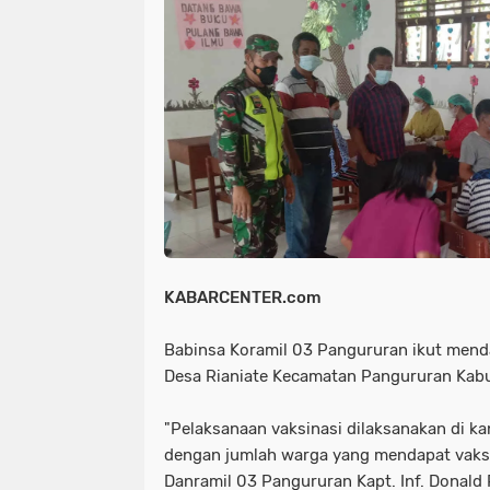
NIAS
BATAM
KULINER
seni
tmmd
nias
batam
PENGUMUMAN
PPPK
kuliner
pengumuman
SEPAK BOLA
pppk
sepak bola
KABARCENTER.com
Babinsa Koramil 03 Pangururan ikut menda
Desa Rianiate Kecamatan Pangururan Kabu
"Pelaksanaan vaksinasi dilaksanakan di ka
dengan jumlah warga yang mendapat vaksi
Danramil 03 Pangururan Kapt. Inf. Donald P