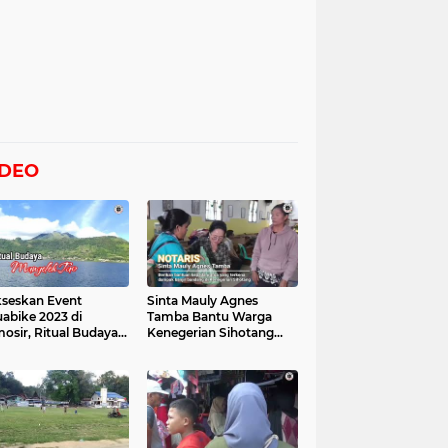
IDEO
seskan Event
Sinta Mauly Agnes
abike 2023 di
Tamba Bantu Warga
osir, Ritual Budaya
Kenegerian Sihotang
gelek Tao Digelar,
Yang Terkena Dampak
at Videonya
Banjir