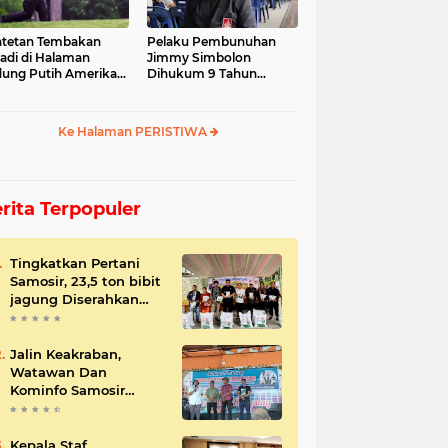
tetan Tembakan
Pelaku Pembunuhan
jadi di Halaman
Jimmy Simbolon
ung Putih Amerika
Dihukum 9 Tahun
ikat
Penjara, Ini Respon
Keluarga
Ke Halaman PERISTIWA
rita Terpopuler
Tingkatkan Pertani
Samosir, 23,5 ton bibit
jagung Diserahkan
Bupati
Jalin Keakraban,
Watawan Dan
Kominfo Samosir
Bersilaturahmi
Kepala Staf