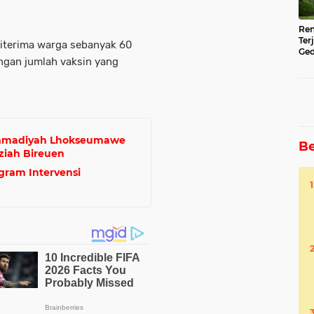
Ren
Ter
diterima warga sebanyak 60
Ged
ngan jumlah vaksin yang
Ser
ammadiyah Lhokseumawe
Be
ziah Bireuen
gram Intervensi