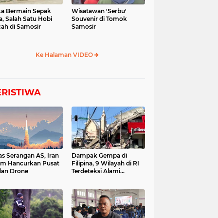
a Bermain Sepak
Wisatawan 'Serbu'
a, Salah Satu Hobi
Souvenir di Tomok
ah di Samosir
Samosir
Ke Halaman VIDEO
ERISTIWA
as Serangan AS, Iran
Dampak Gempa di
im Hancurkan Pusat
Filipina, 9 Wilayah di RI
dan Drone
Terdeteksi Alami
Tsunami