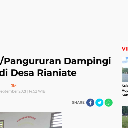
V
3/Pangururan Dampingi
di Desa Rianiate
JM
Suk
Aqu
September 2021 | 14:52 WIB
Sam
Man
SHARE
Lih