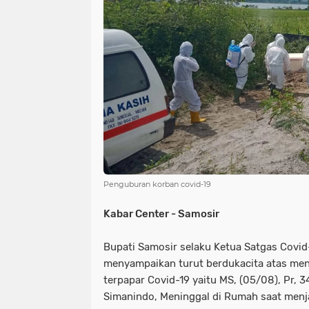
NIAS
BATAM
KULINER
seni
tmmd
nias
batam
PENGUMUMAN
PPPK
kuliner
pengumuman
SEPAK BOLA
pppk
sepak bola
Penguburan korban covid-19
Kabar Center - Samosir
Bupati Samosir selaku Ketua Satgas Covi
menyampaikan turut berdukacita atas me
terpapar Covid-19 yaitu MS, (05/08), Pr, 3
Simanindo, Meninggal di Rumah saat menjal