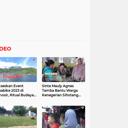
IDEO
seskan Event
Sinta Mauly Agnes
abike 2023 di
Tamba Bantu Warga
osir, Ritual Budaya
Kenegerian Sihotang
gelek Tao Digelar,
Yang Terkena Dampak
at Videonya
Banjir