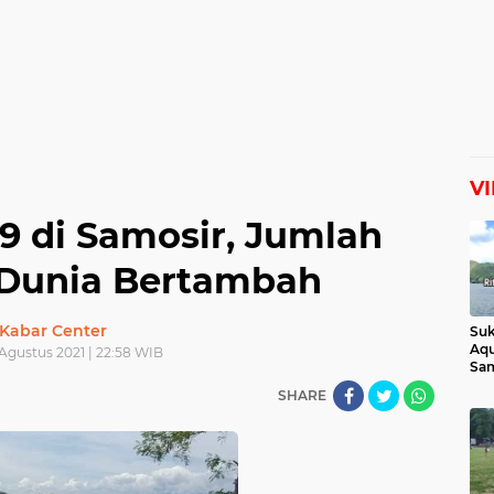
V
9 di Samosir, Jumlah
Dunia Bertambah
Kabar Center
Suk
Aqu
 Agustus 2021 | 22:58 WIB
Sam
Man
SHARE
Lih