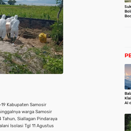
Suk
Bol
Boc
P
Bal
Kla
AI 
d-19 Kabupaten Samosir
ninggalnya warga Samosir
4 Tahun, Siallagan Pindaraya
ani Isolasi Tgl 11 Agustus