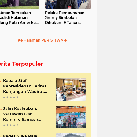
tetan Tembakan
Pelaku Pembunuhan
jadi di Halaman
Jimmy Simbolon
ung Putih Amerika
Dihukum 9 Tahun
ikat
Penjara, Ini Respon
Keluarga
Ke Halaman PERISTIWA
rita Terpopuler
Kepala Staf
Kepresidenan Terima
Kunjungan Wadirut
Pertamina
Jalin Keakraban,
Watawan Dan
Kominfo Samosir
Bersilaturahmi
Kades Suka Raja