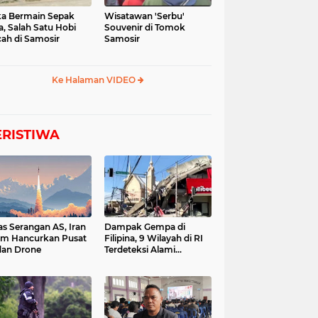
a Bermain Sepak
Wisatawan 'Serbu'
a, Salah Satu Hobi
Souvenir di Tomok
ah di Samosir
Samosir
Ke Halaman VIDEO
ERISTIWA
as Serangan AS, Iran
Dampak Gempa di
im Hancurkan Pusat
Filipina, 9 Wilayah di RI
dan Drone
Terdeteksi Alami
Tsunami