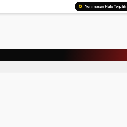
Ratusan Kader Meriahk
Bunda Genre Ajak Remaj
Jalin Keakraban, Wataw
Meriahkan HAN, 46 Pelaj
Yayasan Permata Duma K
Kepala Staf Kepresiden
Warga Palestina Hadiri
Pemprov Sumut Apresia