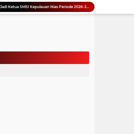
Yonimasari Hulu Terpilih Jadi Ketua SMSI Kepulauan Nias Periode 2026-2029
an Jambore PKK Samosir
a Bangun Karakter Sejak Dini
an Dan Kominfo Samosir Bersilaturahmi
ar SD Di Toba Ikut Lomba Lukis
Bupati Vandiko Apresiasi Dedikasi dan Inovasi Dunia Pendidikan Di Samosir
asih Perbaiki Plat Beton Amblas
an Terima Kunjungan Wadirut Pertamina
 Pemakaman Massal 112 Korban Serangan di Gaza
si BMKG Tingkatkan Literasi Kebencanaan