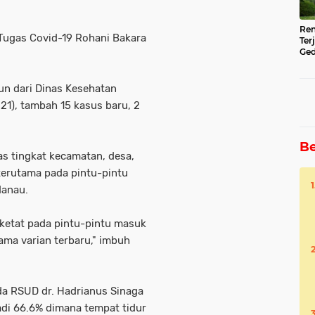
Ren
Tugas Covid-19 Rohani Bakara
Ter
Ged
Ser
n dari Dinas Kesehatan
21), tambah 15 kasus baru, 2
Be
as tingkat kecamatan, desa,
 terutama pada pintu-pintu
 danau.
 ketat pada pintu-pintu masuk
ma varian terbaru," imbuh
a RSUD dr. Hadrianus Sinaga
adi 66.6% dimana tempat tidur