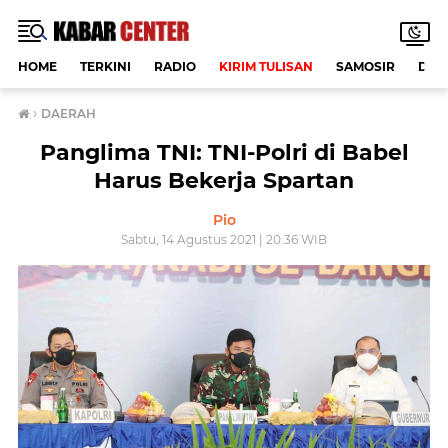
HOME
TERKINI
RADIO
KIRIM TULISAN
SAMOSIR
DAE
›
DAERAH
Panglima TNI: TNI-Polri di Babel
Harus Bekerja Spartan
Pio
Sabtu, 14 Agustus 2021 | 20:36 WIB