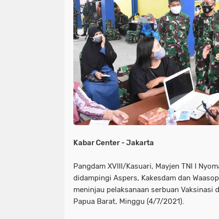
NIAS
BATAM
KULINER
seni
tmmd
nias
batam
PENGUMUMAN
PPPK
kuliner
pengumuman
SEPAK BOLA
pppk
sepak bola
Kabar Center - Jakarta
Pangdam XVIII/Kasuari, Mayjen TNI I Nyoman
didampingi Aspers, Kakesdam dan Waasops
meninjau pelaksanaan serbuan Vaksinasi d
Papua Barat, Minggu (4/7/2021).