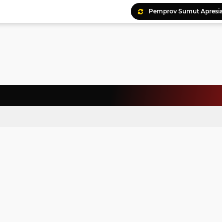
Ratusan Kader Meriahk
Bunda Genre Ajak Remaj
Jalin Keakraban, Wataw
Meriahkan HAN, 46 Pelaj
Yayasan Permata Duma K
Kepala Staf Kepresiden
Warga Palestina Hadiri
Pemprov Sumut Apresia