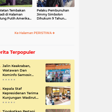
tetan Tembakan
Pelaku Pembunuhan
jadi di Halaman
Jimmy Simbolon
ung Putih Amerika
Dihukum 9 Tahun
ikat
Penjara, Ini Respon
Keluarga
Ke Halaman PERISTIWA
rita Terpopuler
Jalin Keakraban,
Watawan Dan
Kominfo Samosir
Bersilaturahmi
Kepala Staf
Kepresidenan Terima
Kunjungan Wadirut
Pertamina
Tingkatkan Pertani