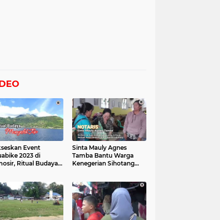
IDEO
seskan Event
Sinta Mauly Agnes
abike 2023 di
Tamba Bantu Warga
osir, Ritual Budaya
Kenegerian Sihotang
gelek Tao Digelar,
Yang Terkena Dampak
at Videonya
Banjir