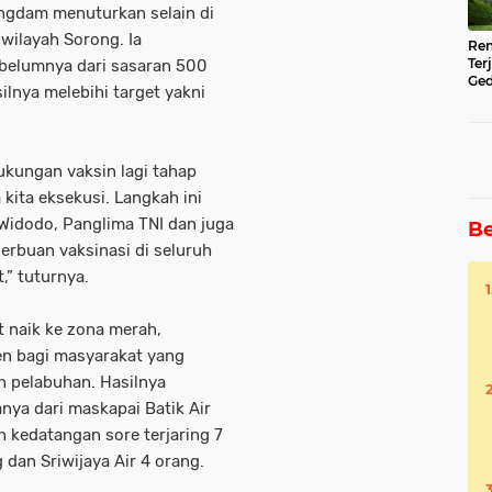
gdam menuturkan selain di
 wilayah Sorong. Ia
Ren
Ter
belumnya dari sasaran 500
Ged
ilnya melebihi target yakni
Ser
ukungan vaksin lagi tahap
kita eksekusi. Langkah ini
 Widodo, Panglima TNI dan juga
Be
rbuan vaksinasi di seluruh
,” tuturnya.
 naik ke zona merah,
en bagi masyarakat yang
n pelabuhan. Hasilnya
nya dari maskapai Batik Air
n kedatangan sore terjaring 7
 dan Sriwijaya Air 4 orang.