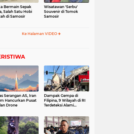
a Bermain Sepak
Wisatawan 'Serbu'
a, Salah Satu Hobi
Souvenir di Tomok
ah di Samosir
Samosir
Ke Halaman VIDEO
ERISTIWA
as Serangan AS, Iran
Dampak Gempa di
im Hancurkan Pusat
Filipina, 9 Wilayah di RI
dan Drone
Terdeteksi Alami
Tsunami