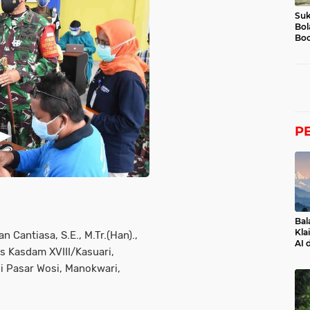
Suk
Bol
Boc
P
Bal
Kla
 Cantiasa, S.E., M.Tr.(Han).,
AI 
 Kasdam XVIII/Kasuari,
i Pasar Wosi, Manokwari,