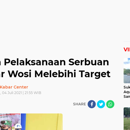
V
n Pelaksanaan Serbuan
ar Wosi Melebihi Target
Kabar Center
Suk
Aqu
 04 Juli 2021 | 21:55 WIB
Sam
Man
SHARE
Lih