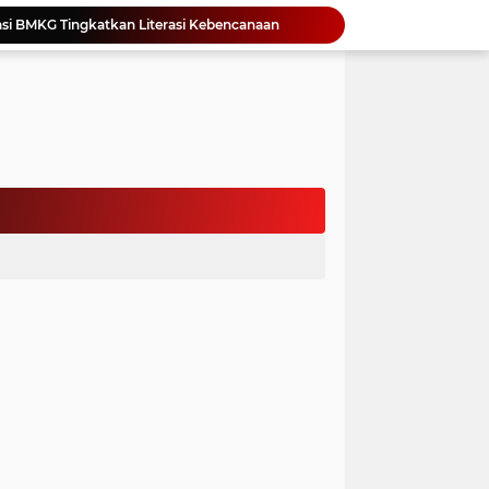
Yonimasari Hulu Terpilih Jadi Ketua SMSI Kepulauan Nias Periode 2026-2029
an Jambore PKK Samosir
a Bangun Karakter Sejak Dini
an Dan Kominfo Samosir Bersilaturahmi
ar SD Di Toba Ikut Lomba Lukis
Bupati Vandiko Apresiasi Dedikasi dan Inovasi Dunia Pendidikan Di Samosir
asih Perbaiki Plat Beton Amblas
an Terima Kunjungan Wadirut Pertamina
 Pemakaman Massal 112 Korban Serangan di Gaza
si BMKG Tingkatkan Literasi Kebencanaan