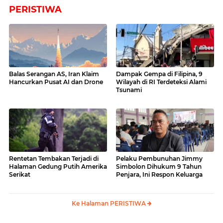
PERISTIWA
Balas Serangan AS, Iran Klaim
Dampak Gempa di Filipina, 9
Hancurkan Pusat AI dan Drone
Wilayah di RI Terdeteksi Alami
Tsunami
Rentetan Tembakan Terjadi di
Pelaku Pembunuhan Jimmy
Halaman Gedung Putih Amerika
Simbolon Dihukum 9 Tahun
Serikat
Penjara, Ini Respon Keluarga
Ke Halaman PERISTIWA