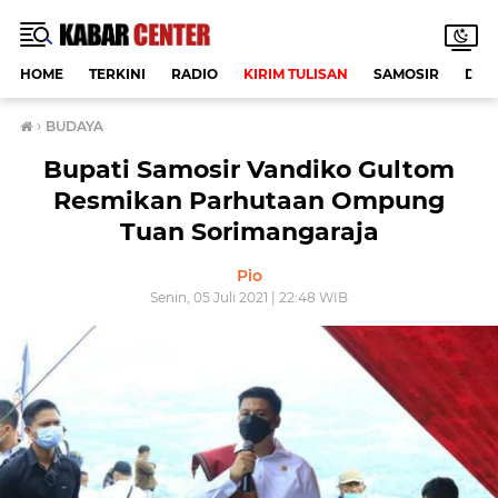
HOME
TERKINI
RADIO
KIRIM TULISAN
SAMOSIR
DAE
›
BUDAYA
Bupati Samosir Vandiko Gultom
Resmikan Parhutaan Ompung
Tuan Sorimangaraja
Pio
Senin, 05 Juli 2021 | 22:48 WIB