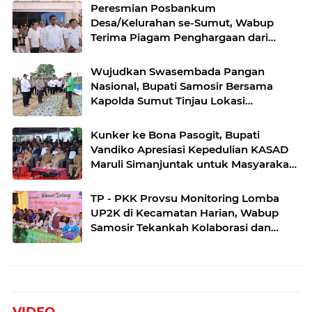
Peresmian Posbankum
Desa/Kelurahan se-Sumut, Wabup
Terima Piagam Penghargaan dari
Menteri Hukum RI
Wujudkan Swasembada Pangan
Nasional, Bupati Samosir Bersama
Kapolda Sumut Tinjau Lokasi
Penanaman Bawang Putih di
Kecamatan Simanindo
Kunker ke Bona Pasogit, Bupati
Vandiko Apresiasi Kepedulian KASAD
Maruli Simanjuntak untuk Masyarakat
Danau Toba
TP - PKK Provsu Monitoring Lomba
UP2K di Kecamatan Harian, Wabup
Samosir Tekankah Kolaborasi dan
Kreativitas dalam Pengembangan
Produk Unggulan UP2K PKK
VIDEO