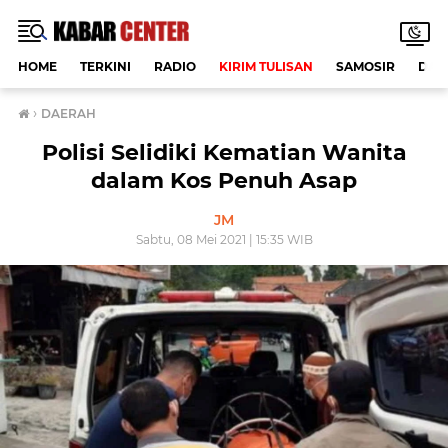
HOME
TERKINI
RADIO
KIRIM TULISAN
SAMOSIR
DAE
›
DAERAH
Polisi Selidiki Kematian Wanita
dalam Kos Penuh Asap
JM
Sabtu, 08 Mei 2021 | 15:35 WIB