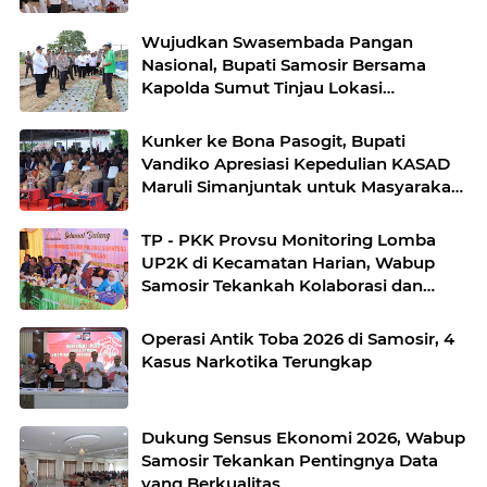
Menteri Hukum RI
Wujudkan Swasembada Pangan
Nasional, Bupati Samosir Bersama
Kapolda Sumut Tinjau Lokasi
Penanaman Bawang Putih di
Kecamatan Simanindo
Kunker ke Bona Pasogit, Bupati
Vandiko Apresiasi Kepedulian KASAD
Maruli Simanjuntak untuk Masyarakat
Danau Toba
TP - PKK Provsu Monitoring Lomba
UP2K di Kecamatan Harian, Wabup
Samosir Tekankah Kolaborasi dan
Kreativitas dalam Pengembangan
Produk Unggulan UP2K PKK
Operasi Antik Toba 2026 di Samosir, 4
Kasus Narkotika Terungkap
Dukung Sensus Ekonomi 2026, Wabup
Samosir Tekankan Pentingnya Data
yang Berkualitas