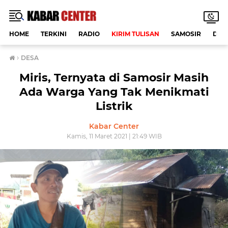
HOME
TERKINI
RADIO
KIRIM TULISAN
SAMOSIR
DAE
›
DESA
Miris, Ternyata di Samosir Masih
Ada Warga Yang Tak Menikmati
Listrik
Kabar Center
Kamis, 11 Maret 2021 | 21:49 WIB