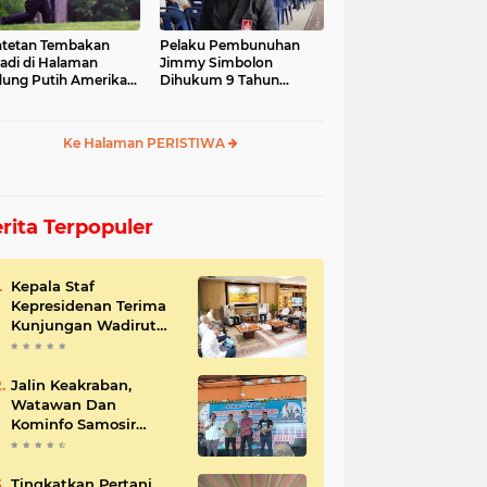
tetan Tembakan
Pelaku Pembunuhan
jadi di Halaman
Jimmy Simbolon
ung Putih Amerika
Dihukum 9 Tahun
ikat
Penjara, Ini Respon
Keluarga
Ke Halaman PERISTIWA
rita Terpopuler
Kepala Staf
Kepresidenan Terima
Kunjungan Wadirut
Pertamina
Jalin Keakraban,
Watawan Dan
Kominfo Samosir
Bersilaturahmi
Tingkatkan Pertani