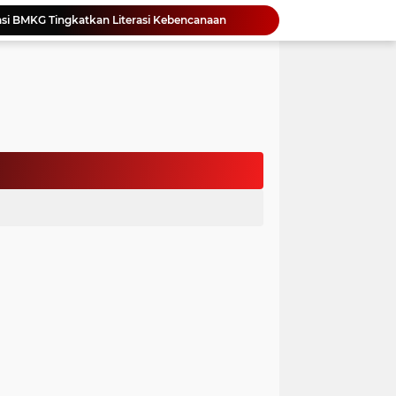
si BMKG Tingkatkan Literasi Kebencanaan
Yonimasari Hulu Terpilih Jadi Ketua SMSI Kepulauan Nias Periode 2026-2029
an Jambore PKK Samosir
a Bangun Karakter Sejak Dini
an Dan Kominfo Samosir Bersilaturahmi
ar SD Di Toba Ikut Lomba Lukis
Bupati Vandiko Apresiasi Dedikasi dan Inovasi Dunia Pendidikan Di Samosir
asih Perbaiki Plat Beton Amblas
an Terima Kunjungan Wadirut Pertamina
 Pemakaman Massal 112 Korban Serangan di Gaza