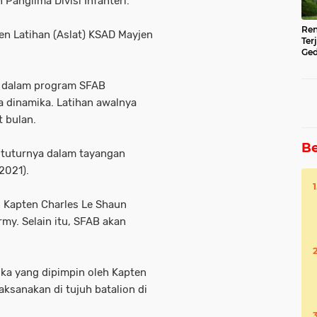
Panglima Divisi Infanteri.
Ren
en Latihan (Aslat) KSAD Mayjen
Ter
Ged
Ser
an dalam program SFAB
 dinamika. Latihan awalnya
 bulan.
Be
" tuturnya dalam tayangan
/2021).
n Kapten Charles Le Shaun
y. Selain itu, SFAB akan
ika yang dipimpin oleh Kapten
aksanakan di tujuh batalion di