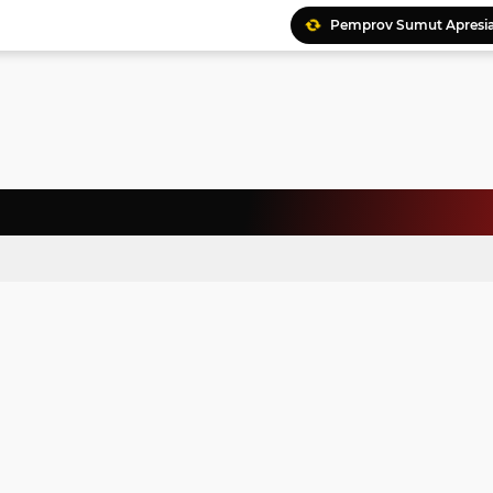
Pemprov Sumut Apresia
Ratusan Kader Meriahk
Bunda Genre Ajak Remaj
Jalin Keakraban, Wataw
Meriahkan HAN, 46 Pelaj
Yayasan Permata Duma K
Kepala Staf Kepresiden
Warga Palestina Hadiri