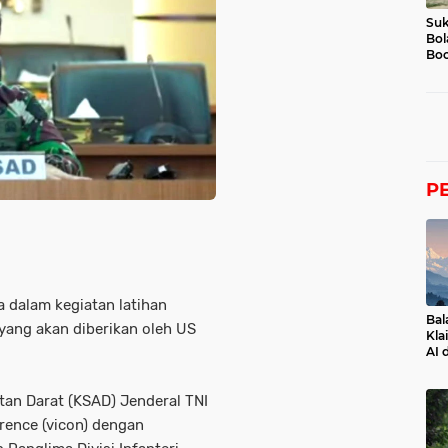
Suk
Bol
Boc
P
 dalam kegiatan latihan
Bal
yang akan diberikan oleh US
Kla
AI 
atan Darat (KSAD) Jenderal TNI
rence (vicon) dengan