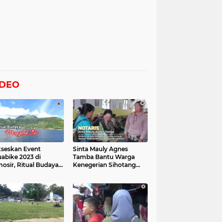
IDEO
seskan Event
Sinta Mauly Agnes
abike 2023 di
Tamba Bantu Warga
osir, Ritual Budaya
Kenegerian Sihotang
gelek Tao Digelar,
Yang Terkena Dampak
at Videonya
Banjir