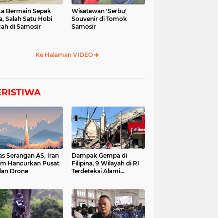
a Bermain Sepak
Wisatawan 'Serbu'
a, Salah Satu Hobi
Souvenir di Tomok
ah di Samosir
Samosir
Ke Halaman VIDEO
ERISTIWA
as Serangan AS, Iran
Dampak Gempa di
im Hancurkan Pusat
Filipina, 9 Wilayah di RI
dan Drone
Terdeteksi Alami
Tsunami