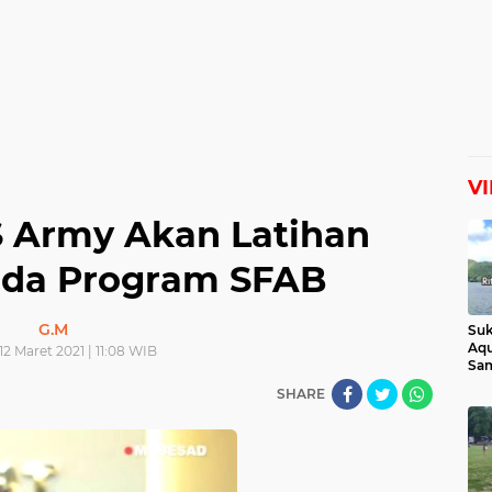
V
S Army Akan Latihan
da Program SFAB
G.M
Suk
Aqu
12 Maret 2021 | 11:08 WIB
Sam
Man
SHARE
Lih