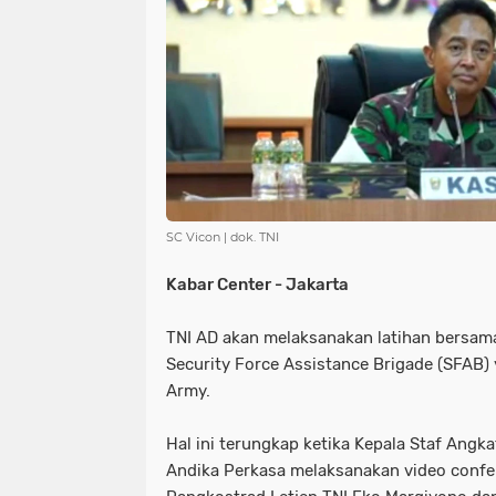
NIAS
BATAM
KULINER
seni
tmmd
nias
batam
PENGUMUMAN
PPPK
kuliner
pengumuman
SEPAK BOLA
pppk
sepak bola
SC Vicon | dok. TNI
Kabar Center - Jakarta
TNI AD akan melaksanakan latihan bersama
Security Force Assistance Brigade (SFAB) 
Army.
Hal ini terungkap ketika Kepala Staf Angk
Andika Perkasa melaksanakan video confe