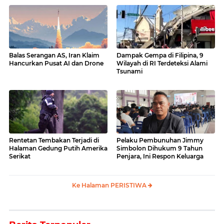
Balas Serangan AS, Iran Klaim
Dampak Gempa di Filipina, 9
Hancurkan Pusat AI dan Drone
Wilayah di RI Terdeteksi Alami
Tsunami
Rentetan Tembakan Terjadi di
Pelaku Pembunuhan Jimmy
Halaman Gedung Putih Amerika
Simbolon Dihukum 9 Tahun
Serikat
Penjara, Ini Respon Keluarga
Ke Halaman PERISTIWA