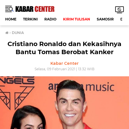
HOME
TERKINI
RADIO
KIRIM TULISAN
SAMOSIR
DAE
›
DUNIA
Cristiano Ronaldo dan Kekasihnya
Bantu Tomas Berobat Kanker
Kabar Center
Selasa, 09 Februari 2021 | 13:32 WIB