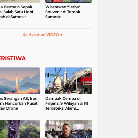
a Bermain Sepak
Wisatawan 'Serbu'
a, Salah Satu Hobi
Souvenir di Tomok
ah di Samosir
Samosir
Ke Halaman VIDEO
ERISTIWA
as Serangan AS, Iran
Dampak Gempa di
im Hancurkan Pusat
Filipina, 9 Wilayah di RI
dan Drone
Terdeteksi Alami
Tsunami