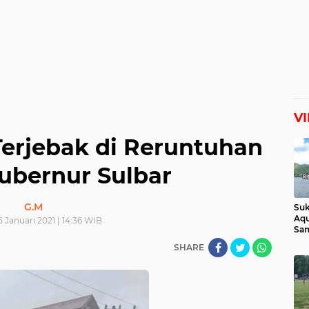
V
Terjebak di Reruntuhan
ubernur Sulbar
G.M
Suk
Aqu
5 Januari 2021 | 14:36 WIB
Sam
Man
SHARE
Lih