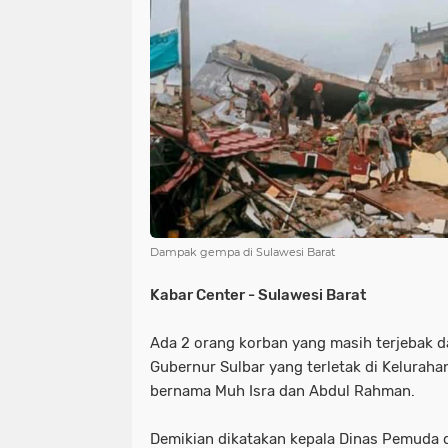
NIAS
BATAM
KULINER
seni
tmmd
nias
batam
PENGUMUMAN
PPPK
kuliner
pengumuman
SEPAK BOLA
pppk
sepak bola
Dampak gempa di Sulawesi Barat
Kabar Center - Sulawesi Barat
Ada 2 orang korban yang masih terjebak 
Gubernur Sulbar yang terletak di Kelurah
bernama Muh Isra dan Abdul Rahman.
Demikian dikatakan kepala Dinas Pemuda d