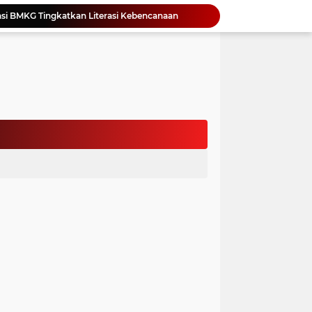
si BMKG Tingkatkan Literasi Kebencanaan
Yonimasari Hulu Terpilih Jadi Ketua SMSI Kepulauan Nias Periode 2026-2029
an Jambore PKK Samosir
a Bangun Karakter Sejak Dini
an Dan Kominfo Samosir Bersilaturahmi
ar SD Di Toba Ikut Lomba Lukis
Bupati Vandiko Apresiasi Dedikasi dan Inovasi Dunia Pendidikan Di Samosir
asih Perbaiki Plat Beton Amblas
an Terima Kunjungan Wadirut Pertamina
 Pemakaman Massal 112 Korban Serangan di Gaza