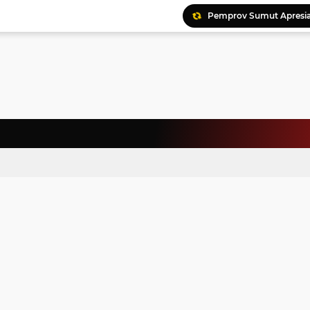
Pemprov Sumut Apresia
Ratusan Kader Meriahk
Bunda Genre Ajak Remaj
Jalin Keakraban, Wataw
Meriahkan HAN, 46 Pelaj
Yayasan Permata Duma K
Kepala Staf Kepresiden
Warga Palestina Hadiri