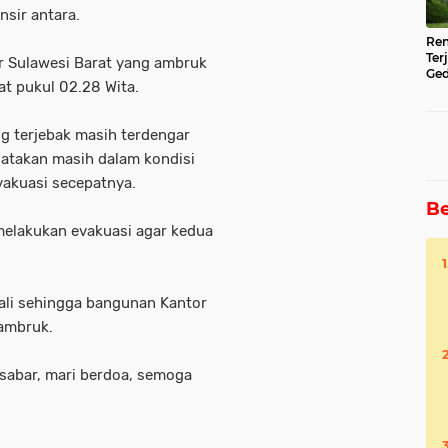
nsir antara.
Ren
Ter
r Sulawesi Barat yang ambruk
Ged
t pukul 02.28 Wita.
Ser
 terjebak masih terdengar
gatakan masih dalam kondisi
vakuasi secepatnya.
Be
melakukan evakuasi agar kedua
ali sehingga bangunan Kantor
 ambruk.
 sabar, mari berdoa, semoga