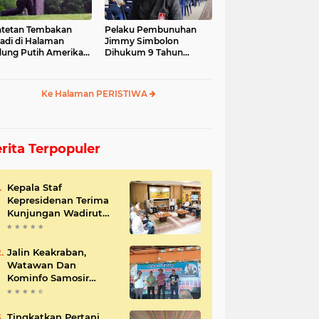
tetan Tembakan
Pelaku Pembunuhan
jadi di Halaman
Jimmy Simbolon
ung Putih Amerika
Dihukum 9 Tahun
ikat
Penjara, Ini Respon
Keluarga
Ke Halaman PERISTIWA
rita Terpopuler
Kepala Staf
Kepresidenan Terima
Kunjungan Wadirut
Pertamina
Jalin Keakraban,
Watawan Dan
Kominfo Samosir
Bersilaturahmi
Tingkatkan Pertani