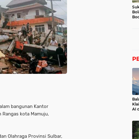
Suk
Bol
Boc
P
Bal
Kla
dalam bangunan Kantor
AI 
an Rangas kota Mamuju,
an Olahraga Provinsi Sulbar,