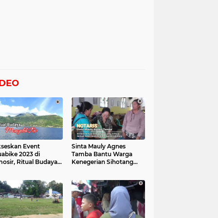
IDEO
seskan Event
Sinta Mauly Agnes
abike 2023 di
Tamba Bantu Warga
osir, Ritual Budaya
Kenegerian Sihotang
gelek Tao Digelar,
Yang Terkena Dampak
at Videonya
Banjir