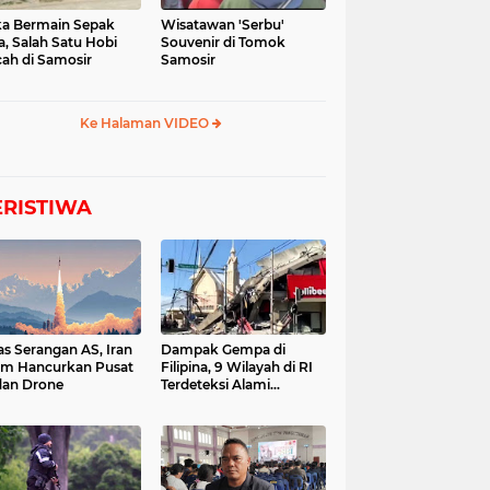
a Bermain Sepak
Wisatawan 'Serbu'
a, Salah Satu Hobi
Souvenir di Tomok
ah di Samosir
Samosir
Ke Halaman VIDEO
ERISTIWA
as Serangan AS, Iran
Dampak Gempa di
im Hancurkan Pusat
Filipina, 9 Wilayah di RI
dan Drone
Terdeteksi Alami
Tsunami