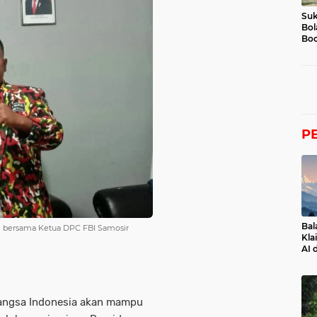
Suk
Bol
Boc
P
Bal
) bersama Ketua DPC FBI Samosir
Kla
AI 
 bangsa Indonesia akan mampu