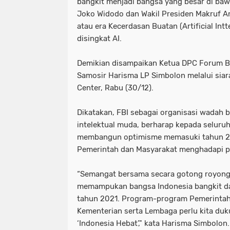
bangkit menjadi bangsa yang besar di ba
Joko Widodo dan Wakil Presiden Makruf Am
atau era Kecerdasan Buatan (Artificial Intt
disingkat AI.
Demikian disampaikan Ketua DPC Forum Ba
Samosir Harisma LP Simbolon melalui siar
Center, Rabu (30/12).
Dikatakan, FBI sebagai organisasi wadah 
intelektual muda, berharap kepada seluru
membangun optimisme memasuki tahun 20
Pemerintah dan Masyarakat menghadapi p
“Semangat bersama secara gotong royong,
memampukan bangsa Indonesia bangkit da
tahun 2021. Program-program Pemerintah
Kementerian serta Lembaga perlu kita du
‘Indonesia Hebat’," kata Harisma Simbolon.