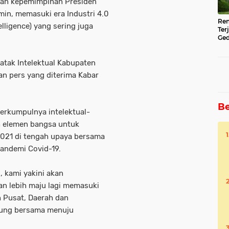
wah kepemimpinan Presiden
in, memasuki era Industri 4.0
Ren
elligence) yang sering juga
Ter
Ged
Ser
tak Intelektual Kabupaten
an pers yang diterima Kabar
Be
berkumpulnya intelektual-
h elemen bangsa untuk
21 di tengah upaya bersama
andemi Covid-19.
 kami yakini akan
n lebih maju lagi memasuki
 Pusat, Daerah dan
kung bersama menuju