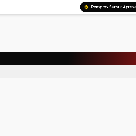
Ratusan Kader Meriahk
Bunda Genre Ajak Remaj
Jalin Keakraban, Wataw
Meriahkan HAN, 46 Pelaj
Yayasan Permata Duma K
Kepala Staf Kepresiden
Warga Palestina Hadiri
Pemprov Sumut Apresia