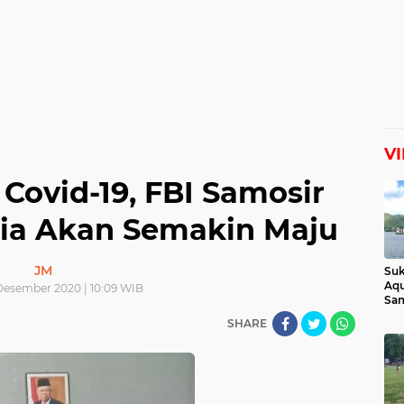
V
Covid-19, FBI Samosir
sia Akan Semakin Maju
JM
Suk
Aqu
Desember 2020 | 10:09 WIB
Sam
Man
SHARE
Lih