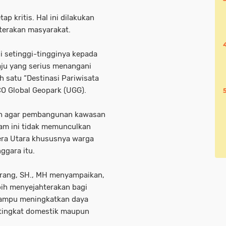
ap kritis. Hal ini dilakukan
erakan masyarakat.
 setinggi-tingginya kepada
aju yang serius menangani
 satu “Destinasi Pariwisata
CO Global Geopark (UGG).
ah agar pembangunan kawasan
lam ini tidak memunculkan
era Utara khususnya warga
ggara itu.
orang, SH., MH menyampaikan,
ih menyejahterakan bagi
mampu meningkatkan daya
 tingkat domestik maupun