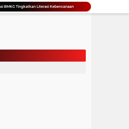
Yonimasari Hulu Terpilih Jadi Ketua SMSI Kepulauan Nias Periode 2026-2029
an Jambore PKK Samosir
a Bangun Karakter Sejak Dini
an Dan Kominfo Samosir Bersilaturahmi
ar SD Di Toba Ikut Lomba Lukis
Bupati Vandiko Apresiasi Dedikasi dan Inovasi Dunia Pendidikan Di Samosir
asih Perbaiki Plat Beton Amblas
an Terima Kunjungan Wadirut Pertamina
 Pemakaman Massal 112 Korban Serangan di Gaza
si BMKG Tingkatkan Literasi Kebencanaan