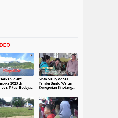
IDEO
seskan Event
Sinta Mauly Agnes
abike 2023 di
Tamba Bantu Warga
osir, Ritual Budaya
Kenegerian Sihotang
gelek Tao Digelar,
Yang Terkena Dampak
at Videonya
Banjir