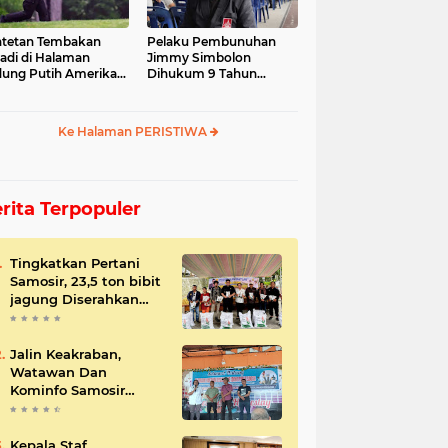
tetan Tembakan
Pelaku Pembunuhan
jadi di Halaman
Jimmy Simbolon
ung Putih Amerika
Dihukum 9 Tahun
ikat
Penjara, Ini Respon
Keluarga
Ke Halaman PERISTIWA
rita Terpopuler
Tingkatkan Pertani
Samosir, 23,5 ton bibit
jagung Diserahkan
Bupati
Jalin Keakraban,
Watawan Dan
Kominfo Samosir
Bersilaturahmi
Kepala Staf