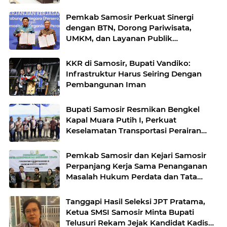
APBD Tahun Anggaran 2025
Pemkab Samosir Perkuat Sinergi
dengan BTN, Dorong Pariwisata,
UMKM, dan Layanan Publik
Terintegrasi
KKR di Samosir, Bupati Vandiko:
Infrastruktur Harus Seiring Dengan
Pembangunan Iman
Bupati Samosir Resmikan Bengkel
Kapal Muara Putih I, Perkuat
Keselamatan Transportasi Perairan
Danau Toba
Pemkab Samosir dan Kejari Samosir
Perpanjang Kerja Sama Penanganan
Masalah Hukum Perdata dan Tata
Usaha Negara
Tanggapi Hasil Seleksi JPT Pratama,
Ketua SMSI Samosir Minta Bupati
Telusuri Rekam Jejak Kandidat Kadis