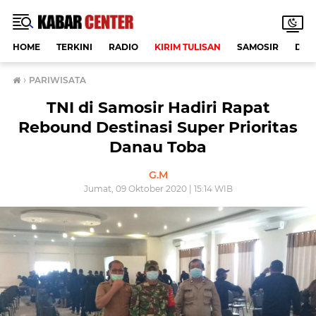
HOME
TERKINI
RADIO
KIRIM TULISAN
SAMOSIR
DAE
›
PARIWISATA
TNI di Samosir Hadiri Rapat
Rebound Destinasi Super Prioritas
Danau Toba
G.M
Jumat, 09 Oktober 2020 | 15:14 WIB