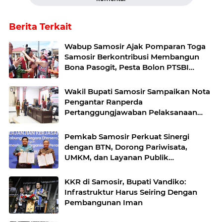
Berita Terkait
Wabup Samosir Ajak Pomparan Toga
Samosir Berkontribusi Membangun
Bona Pasogit, Pesta Bolon PTSBI
Gaungkan Persatuan dan Pelestarian
Budaya Batak
Wakil Bupati Samosir Sampaikan Nota
Pengantar Ranperda
Pertanggungjawaban Pelaksanaan
APBD Tahun Anggaran 2025
Pemkab Samosir Perkuat Sinergi
dengan BTN, Dorong Pariwisata,
UMKM, dan Layanan Publik
Terintegrasi
KKR di Samosir, Bupati Vandiko:
Infrastruktur Harus Seiring Dengan
Pembangunan Iman