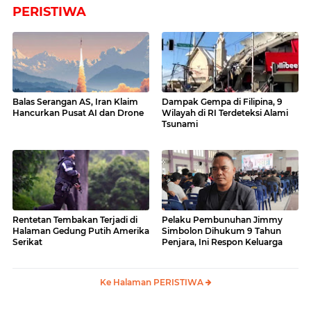
PERISTIWA
Balas Serangan AS, Iran Klaim
Dampak Gempa di Filipina, 9
Hancurkan Pusat AI dan Drone
Wilayah di RI Terdeteksi Alami
Tsunami
Rentetan Tembakan Terjadi di
Pelaku Pembunuhan Jimmy
Halaman Gedung Putih Amerika
Simbolon Dihukum 9 Tahun
Serikat
Penjara, Ini Respon Keluarga
Ke Halaman PERISTIWA