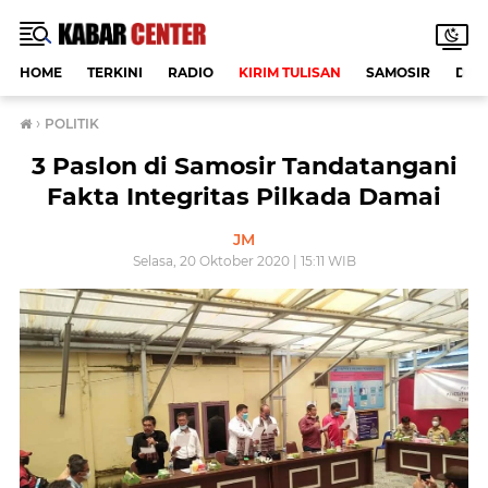
HOME
TERKINI
RADIO
KIRIM TULISAN
SAMOSIR
DAE
›
POLITIK
3 Paslon di Samosir Tandatangani
Fakta Integritas Pilkada Damai
JM
Selasa, 20 Oktober 2020 | 15:11 WIB