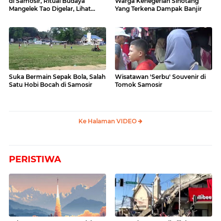
di Samosir, Ritual Budaya
Warga Kenegerian Sihotang
Mangelek Tao Digelar, Lihat
Yang Terkena Dampak Banjir
Videonya
Suka Bermain Sepak Bola, Salah
Wisatawan 'Serbu' Souvenir di
Satu Hobi Bocah di Samosir
Tomok Samosir
Ke Halaman VIDEO
PERISTIWA