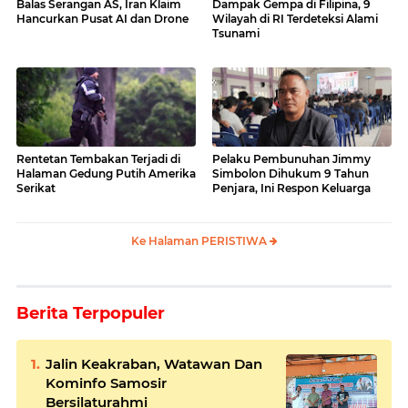
Balas Serangan AS, Iran Klaim
Dampak Gempa di Filipina, 9
Hancurkan Pusat AI dan Drone
Wilayah di RI Terdeteksi Alami
Tsunami
Rentetan Tembakan Terjadi di
Pelaku Pembunuhan Jimmy
Halaman Gedung Putih Amerika
Simbolon Dihukum 9 Tahun
Serikat
Penjara, Ini Respon Keluarga
Ke Halaman PERISTIWA
Berita Terpopuler
Jalin Keakraban, Watawan Dan
Kominfo Samosir
Bersilaturahmi