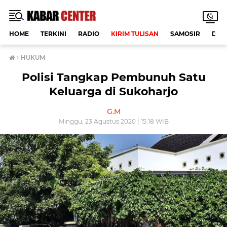
HOME
TERKINI
RADIO
KIRIM TULISAN
SAMOSIR
DAE
›
HUKUM
Polisi Tangkap Pembunuh Satu
Keluarga di Sukoharjo
G.M
Minggu, 23 Agustus 2020 | 15:18 WIB