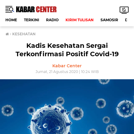
HOME
TERKINI
RADIO
KIRIM TULISAN
SAMOSIR
DAE
›
KESEHATAN
Kadis Kesehatan Sergai
Terkonfirmasi Positif Covid-19
Kabar Center
Jumat, 21 Agustus 2020 | 10:24 WIB