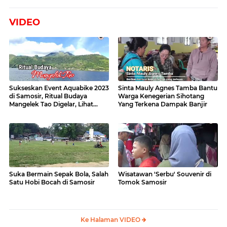
VIDEO
Sukseskan Event Aquabike 2023
Sinta Mauly Agnes Tamba Bantu
di Samosir, Ritual Budaya
Warga Kenegerian Sihotang
Mangelek Tao Digelar, Lihat
Yang Terkena Dampak Banjir
Videonya
Suka Bermain Sepak Bola, Salah
Wisatawan 'Serbu' Souvenir di
Satu Hobi Bocah di Samosir
Tomok Samosir
Ke Halaman VIDEO