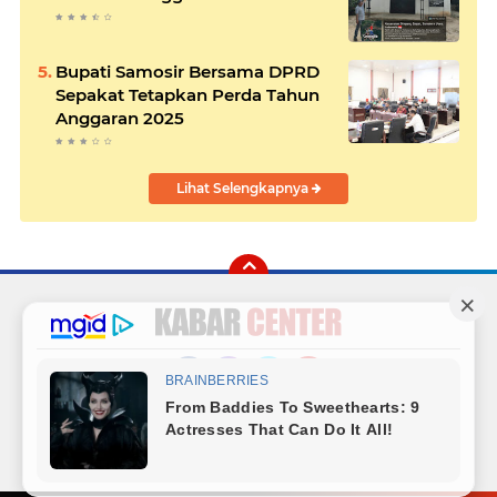
Bupati Samosir Bersama DPRD
Sepakat Tetapkan Perda Tahun
Anggaran 2025
Lihat Selengkapnya
Facebook
Instagram
Twitter
YouTube
Redaksi
Sitemap
Hubungi Kami
Radio
Copyright ©
2026 Kabar Center