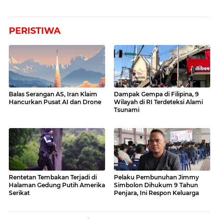
PERISTIWA
Balas Serangan AS, Iran Klaim
Dampak Gempa di Filipina, 9
Hancurkan Pusat AI dan Drone
Wilayah di RI Terdeteksi Alami
Tsunami
Rentetan Tembakan Terjadi di
Pelaku Pembunuhan Jimmy
Halaman Gedung Putih Amerika
Simbolon Dihukum 9 Tahun
Serikat
Penjara, Ini Respon Keluarga