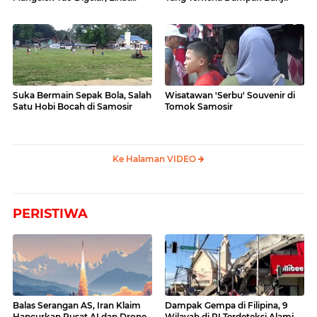
Videonya
Suka Bermain Sepak Bola, Salah
Wisatawan 'Serbu' Souvenir di
Satu Hobi Bocah di Samosir
Tomok Samosir
Ke Halaman VIDEO
PERISTIWA
Balas Serangan AS, Iran Klaim
Dampak Gempa di Filipina, 9
Hancurkan Pusat AI dan Drone
Wilayah di RI Terdeteksi Alami