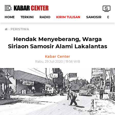
HOME
TERKINI
RADIO
KIRIM TULISAN
SAMOSIR
DAE
›
PERISTIWA
Hendak Menyeberang, Warga
Siriaon Samosir Alami Lakalantas
Kabar Center
Rabu, 29 Juli 2020 | 19:56 WIB