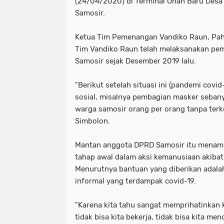
(24/04/2020) di Terminal Onan Baru Des
Samosir.
Ketua Tim Pemenangan Vandiko Raun, Pah
Tim Vandiko Raun telah melaksanakan pemb
Samosir sejak Desember 2019 lalu.
"Berikut setelah situasi ini (pandemi covid
sosial, misalnya pembagian masker seban
warga samosir orang per orang tanpa terke
Simbolon.
Mantan anggota DPRD Samosir itu menamb
tahap awal dalam aksi kemanusiaan akibat
Menurutnya bantuan yang diberikan adalah
informal yang terdampak covid-19.
"Karena kita tahu sangat memprihatinkan k
tidak bisa kita bekerja, tidak bisa kita men