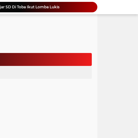
ar SD Di Toba Ikut Lomba Lukis
Bupati Vandiko Apresiasi Dedikasi dan Inovasi Dunia Pendidikan Di Samosir
asih Perbaiki Plat Beton Amblas
an Terima Kunjungan Wadirut Pertamina
 Pemakaman Massal 112 Korban Serangan di Gaza
si BMKG Tingkatkan Literasi Kebencanaan
Yonimasari Hulu Terpilih Jadi Ketua SMSI Kepulauan Nias Periode 2026-2029
an Jambore PKK Samosir
a Bangun Karakter Sejak Dini
an Dan Kominfo Samosir Bersilaturahmi