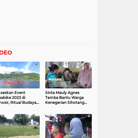
IDEO
seskan Event
Sinta Mauly Agnes
abike 2023 di
Tamba Bantu Warga
osir, Ritual Budaya
Kenegerian Sihotang
gelek Tao Digelar,
Yang Terkena Dampak
at Videonya
Banjir