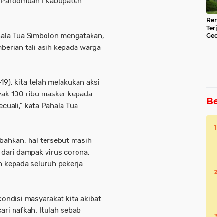
a Pardomuan I Kabupaten
Ren
Ter
ala Tua Simbolon mengatakan,
Ged
Ser
erian tali asih kepada warga
-19), kita telah melakukan aksi
yak 100 ribu masker kepada
Be
cuali," kata Pahala Tua
ahkan, hal tersebut masih
 dari dampak virus corona.
 kepada seluruh pekerja
ondisi masyarakat kita akibat
cari nafkah. Itulah sebab