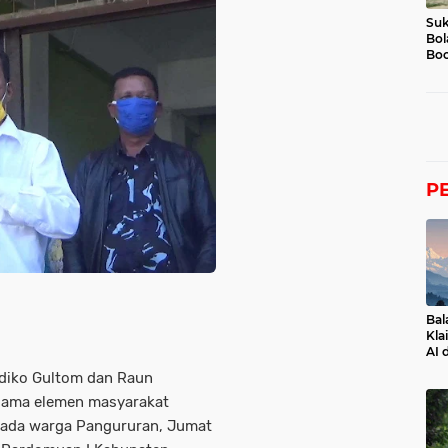
Suk
Bol
Boc
P
Bal
Kla
AI 
ndiko Gultom dan Raun
rsama elemen masyarakat
pada warga Pangururan, Jumat