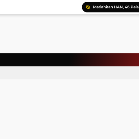
Meriahkan HAN, 46 Pelaj
Yayasan Permata Duma K
Kepala Staf Kepresiden
Warga Palestina Hadiri
Pemprov Sumut Apresia
Ratusan Kader Meriahk
Bunda Genre Ajak Remaj
Jalin Keakraban, Wataw