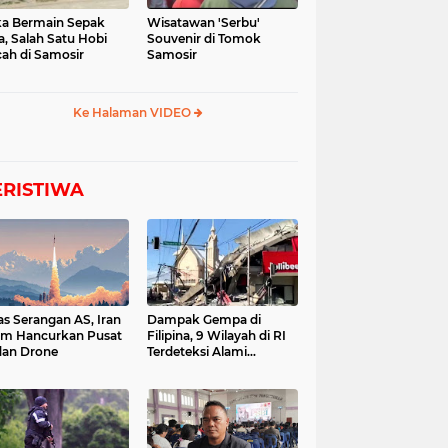
a Bermain Sepak
Wisatawan 'Serbu'
a, Salah Satu Hobi
Souvenir di Tomok
ah di Samosir
Samosir
Ke Halaman VIDEO
ERISTIWA
as Serangan AS, Iran
Dampak Gempa di
im Hancurkan Pusat
Filipina, 9 Wilayah di RI
dan Drone
Terdeteksi Alami
Tsunami