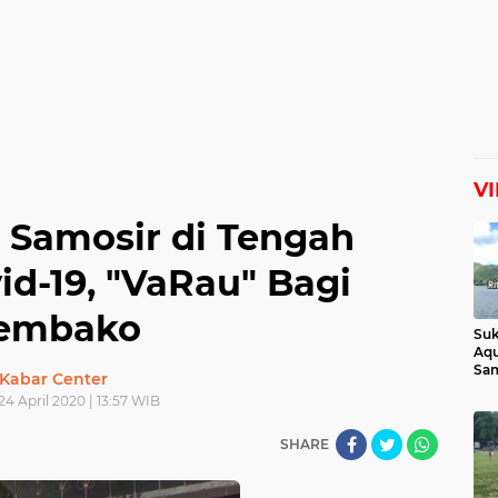
V
 Samosir di Tengah
d-19, "VaRau" Bagi
embako
Suk
Aqu
Sam
Kabar Center
Man
24 April 2020 | 13:57 WIB
Lih
SHARE