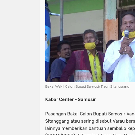
NIAS
BATAM
KULINER
seni
tmmd
nias
batam
PENGUMUMAN
PPPK
kuliner
pengumuman
SEPAK BOLA
pppk
sepak bola
Bakal Wakil Calon Bupati Samosir Raun Sitanggang
Kabar Center - Samosir
Pasangan Bakal Calon Bupati Samosir Va
Sitanggang atau sering disebut Varau be
lainnya memberikan bantuan sembako ke