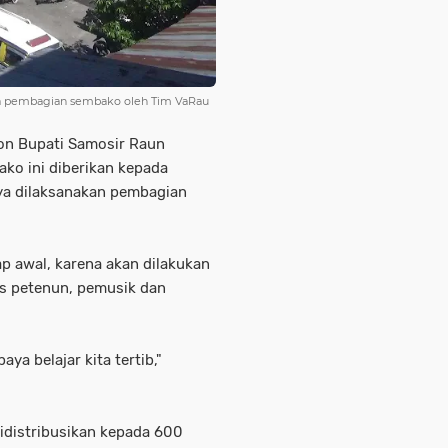
ara pembagian sembako oleh Tim VaRau
lon Bupati Samosir Raun
o ini diberikan kepada
ya dilaksanakan pembagian
p awal, karena akan dilakukan
s petenun, pemusik dan
ya belajar kita tertib,"
idistribusikan kepada 600