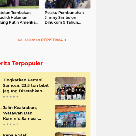
tetan Tembakan
Pelaku Pembunuhan
jadi di Halaman
Jimmy Simbolon
ung Putih Amerika
Dihukum 9 Tahun
ikat
Penjara, Ini Respon
Keluarga
Ke Halaman PERISTIWA
rita Terpopuler
Tingkatkan Pertani
Samosir, 23,5 ton bibit
jagung Diserahkan
Bupati
Jalin Keakraban,
Watawan Dan
Kominfo Samosir
Bersilaturahmi
Kepala Staf