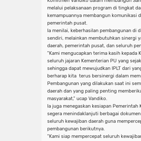
Komitmen Vandiko dalam membangun Samo
melalui pelaksanaan program di tingkat dae
kemampuannya membangun komunikasi da
pemerintah pusat.
Ia menilai, keberhasilan pembangunan di d
sendiri, melainkan membutuhkan sinergi y
daerah, pemerintah pusat, dan seluruh p
"Kami mengucapkan terima kasih kepada Ke
seluruh jajaran Kementerian PU yang seja
sehingga dapat mewujudkan IPLT dari yang
berharap kita terus bersinergi dalam me
Pembangunan yang dilakukan saat ini se
daerah dan yang paling penting memberik
masyarakat," ucap Vandiko.
Ia juga menegaskan kesiapan Pemerintah
segera menindaklanjuti berbagai dokum
seluruh kewajiban daerah guna mempercep
pembangunan berikutnya.
"Kami siap mempercepat seluruh kewajiba