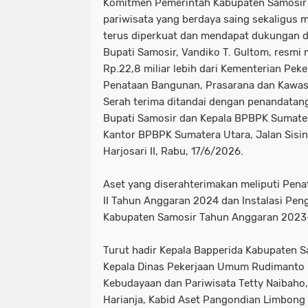
Komitmen Pemerintah Kabupaten Samosir
pariwisata yang berdaya saing sekaligus 
terus diperkuat dan mendapat dukungan d
Bupati Samosir, Vandiko T. Gultom, resmi 
Rp.22,8 miliar lebih dari Kementerian Pek
Penataan Bangunan, Prasarana dan Kawas
Serah terima ditandai dengan penandatang
Bupati Samosir dan Kepala BPBPK Sumatera
Kantor BPBPK Sumatera Utara, Jalan Sisi
Harjosari II, Rabu, 17/6/2026.
Aset yang diserahterimakan meliputi Pen
II Tahun Anggaran 2024 dan Instalasi Pen
Kabupaten Samosir Tahun Anggaran 202
Turut hadir Kepala Bapperida Kabupaten S
Kepala Dinas Pekerjaan Umum Rudimanto L
Kebudayaan dan Pariwisata Tetty Naibaho, 
Harianja, Kabid Aset Pangondian Limbong