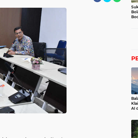
Suk
Bol
Boc
P
Bal
Kla
AI 