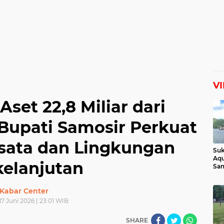
V
set 22,8 Miliar dari
Bupati Samosir Perkuat
isata dan Lingkungan
Suk
Aqu
kelanjutan
Sam
Man
Lih
Kabar Center
17 Juni 2026 | 23:01 WIB
SHARE