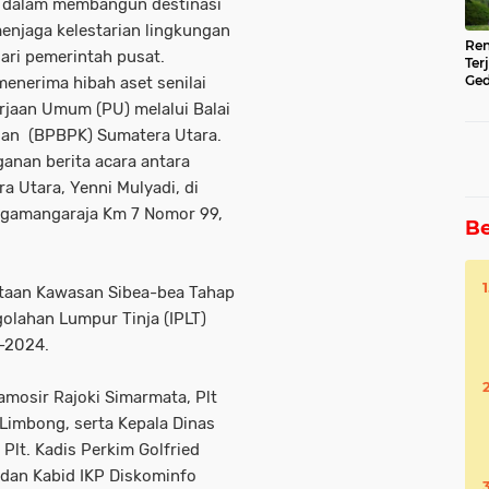
 dalam membangun destinasi
menjaga kelestarian lingkungan
Ren
ari pemerintah pusat.
Ter
Ged
menerima hibah aset senilai
Ser
erjaan Umum (PU) melalui Balai
an (BPBPK) Sumatera Utara.
anan berita acara antara
 Utara, Yenni Mulyadi, di
ngamangaraja Km 7 Nomor 99,
Be
ataan Kawasan Sibea-bea Tahap
golahan Lumpur Tinja (IPLT)
3-2024.
amosir Rajoki Simarmata, Plt
imbong, serta Kepala Dinas
Plt. Kadis Perkim Golfried
 dan Kabid IKP Diskominfo