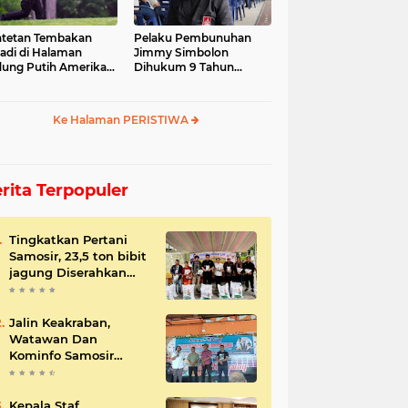
tetan Tembakan
Pelaku Pembunuhan
jadi di Halaman
Jimmy Simbolon
ung Putih Amerika
Dihukum 9 Tahun
ikat
Penjara, Ini Respon
Keluarga
Ke Halaman PERISTIWA
rita Terpopuler
Tingkatkan Pertani
Samosir, 23,5 ton bibit
jagung Diserahkan
Bupati
Jalin Keakraban,
Watawan Dan
Kominfo Samosir
Bersilaturahmi
Kepala Staf