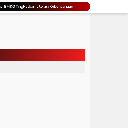
si BMKG Tingkatkan Literasi Kebencanaan
Yonimasari Hulu Terpilih Jadi Ketua SMSI Kepulauan Nias Periode 2026-2029
an Jambore PKK Samosir
a Bangun Karakter Sejak Dini
an Dan Kominfo Samosir Bersilaturahmi
ar SD Di Toba Ikut Lomba Lukis
Bupati Vandiko Apresiasi Dedikasi dan Inovasi Dunia Pendidikan Di Samosir
asih Perbaiki Plat Beton Amblas
an Terima Kunjungan Wadirut Pertamina
 Pemakaman Massal 112 Korban Serangan di Gaza