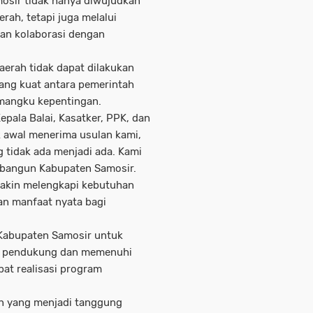
sir tidak hanya diwujudkan
rah, tetapi juga melalui
n kolaborasi dengan
aerah tidak dapat dilakukan
ang kuat antara pemerintah
emangku kepentingan.
pala Balai, Kasatker, PPK, dan
k awal menerima usulan kami,
 tidak ada menjadi ada. Kami
mbangun Kabupaten Samosir.
makin melengkapi kebutuhan
an manfaat nyata bagi
 Kabupaten Samosir untuk
en pendukung dan memenuhi
at realisasi program
n yang menjadi tanggung