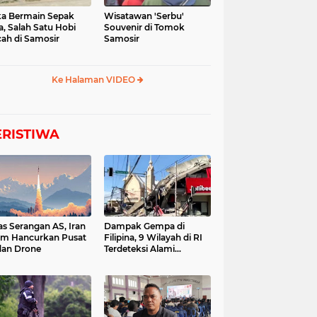
a Bermain Sepak
Wisatawan 'Serbu'
a, Salah Satu Hobi
Souvenir di Tomok
ah di Samosir
Samosir
Ke Halaman VIDEO
ERISTIWA
as Serangan AS, Iran
Dampak Gempa di
im Hancurkan Pusat
Filipina, 9 Wilayah di RI
dan Drone
Terdeteksi Alami
Tsunami