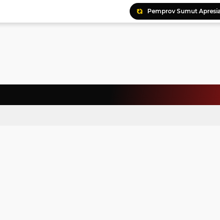
Pemprov Sumut Apresia
Ratusan Kader Meriahk
Bunda Genre Ajak Remaj
Jalin Keakraban, Wataw
Meriahkan HAN, 46 Pelaj
Yayasan Permata Duma K
Kepala Staf Kepresiden
Warga Palestina Hadiri