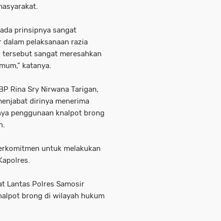
masyarakat.
ada prinsipnya sangat
 dalam pelaksanaan razia
al tersebut sangat meresahkan
mum,” katanya.
P Rina Sry Nirwana Tarigan,
menjabat dirinya menerima
nya penggunaan knalpot brong
n.
 berkomitmen untuk melakukan
Kapolres.
at Lantas Polres Samosir
nalpot brong di wilayah hukum