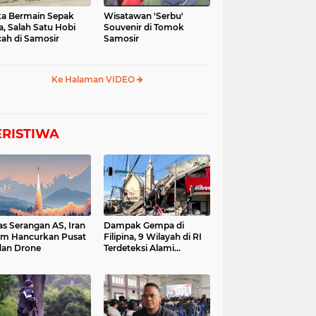
a Bermain Sepak
Wisatawan 'Serbu'
a, Salah Satu Hobi
Souvenir di Tomok
ah di Samosir
Samosir
Ke Halaman VIDEO
ERISTIWA
as Serangan AS, Iran
Dampak Gempa di
im Hancurkan Pusat
Filipina, 9 Wilayah di RI
dan Drone
Terdeteksi Alami
Tsunami