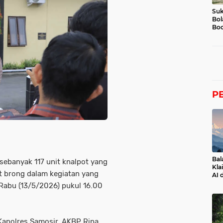
Suk
Bol
Boc
P
Bal
ebanyak 117 unit knalpot yang
Kla
ot brong dalam kegiatan yang
AI 
 Rabu (13/5/2026) pukul 16.00
apolres Samosir, AKBP Rina