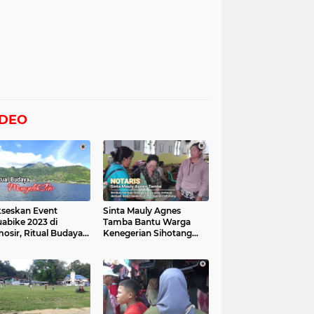
IDEO
seskan Event
Sinta Mauly Agnes
abike 2023 di
Tamba Bantu Warga
osir, Ritual Budaya
Kenegerian Sihotang
gelek Tao Digelar,
Yang Terkena Dampak
at Videonya
Banjir