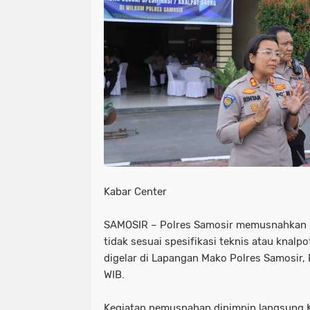
NIAS
BATAM
KULINER
seni
tmmd
nias
batam
PENGUMUMAN
PPPK
kuliner
pengumuman
SEPAK BOLA
pppk
sepak bola
Kabar Center
SAMOSIR – Polres Samosir memusnahkan s
tidak sesuai spesifikasi teknis atau knalp
digelar di Lapangan Mako Polres Samosir,
WIB.
Kegiatan pemusnahan dipimpin langsung K