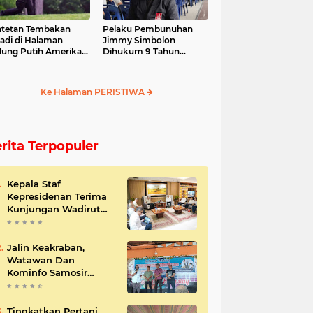
tetan Tembakan
Pelaku Pembunuhan
jadi di Halaman
Jimmy Simbolon
ung Putih Amerika
Dihukum 9 Tahun
ikat
Penjara, Ini Respon
Keluarga
Ke Halaman PERISTIWA
rita Terpopuler
Kepala Staf
Kepresidenan Terima
Kunjungan Wadirut
Pertamina
Jalin Keakraban,
Watawan Dan
Kominfo Samosir
Bersilaturahmi
Tingkatkan Pertani