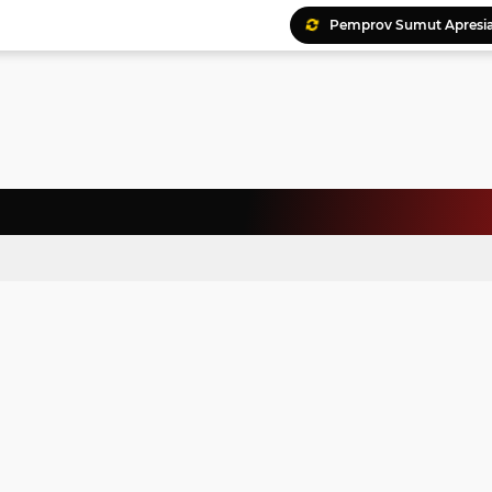
Pemprov Sumut Apresia
Ratusan Kader Meriahk
Bunda Genre Ajak Remaj
Jalin Keakraban, Wataw
Meriahkan HAN, 46 Pelaj
Yayasan Permata Duma K
Kepala Staf Kepresiden
Warga Palestina Hadiri