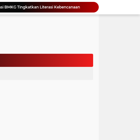
si BMKG Tingkatkan Literasi Kebencanaan
Yonimasari Hulu Terpilih Jadi Ketua SMSI Kepulauan Nias Periode 2026-2029
an Jambore PKK Samosir
a Bangun Karakter Sejak Dini
an Dan Kominfo Samosir Bersilaturahmi
ar SD Di Toba Ikut Lomba Lukis
Bupati Vandiko Apresiasi Dedikasi dan Inovasi Dunia Pendidikan Di Samosir
asih Perbaiki Plat Beton Amblas
an Terima Kunjungan Wadirut Pertamina
 Pemakaman Massal 112 Korban Serangan di Gaza