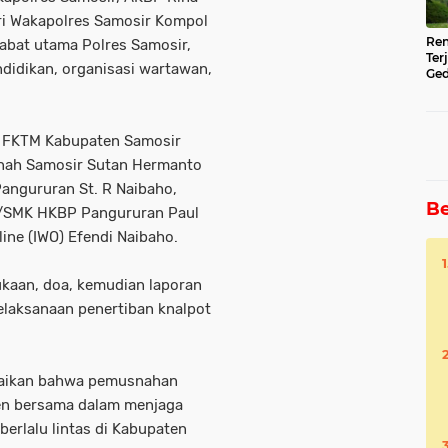
diri Wakapolres Samosir Kompol
Ren
ejabat utama Polres Samosir,
Ter
didikan, organisasi wartawan,
Ged
Ser
ua FKTM Kabupaten Samosir
nnah Samosir Sutan Hermanto
angururan St. R Naibaho,
Be
/SMK HKBP Pangururan Paul
ine (IWO) Efendi Naibaho.
kaan, doa, kemudian laporan
pelaksanaan penertiban knalpot
paikan bahwa pemusnahan
en bersama dalam menjaga
erlalu lintas di Kabupaten