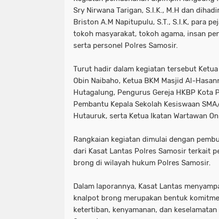
Sry Nirwana Tarigan, S.I.K., M.H dan diha
Briston A.M Napitupulu, S.T., S.I.K, para p
tokoh masyarakat, tokoh agama, insan pen
serta personel Polres Samosir.
Turut hadir dalam kegiatan tersebut Ket
Obin Naibaho, Ketua BKM Masjid Al-Hasa
Hutagalung, Pengurus Gereja HKBP Kota P
Pembantu Kepala Sekolah Kesiswaan SMA
Hutauruk, serta Ketua Ikatan Wartawan Onl
Rangkaian kegiatan dimulai dengan pembu
dari Kasat Lantas Polres Samosir terkait 
brong di wilayah hukum Polres Samosir.
Dalam laporannya, Kasat Lantas menyam
knalpot brong merupakan bentuk komitm
ketertiban, kenyamanan, dan keselamatan b