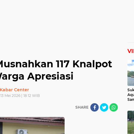
V
Musnahkan 117 Knalpot
arga Apresiasi
Kabar Center
Suk
Aqu
13 Mei 2026 | 18:12 WIB
Sam
Man
SHARE
Lih