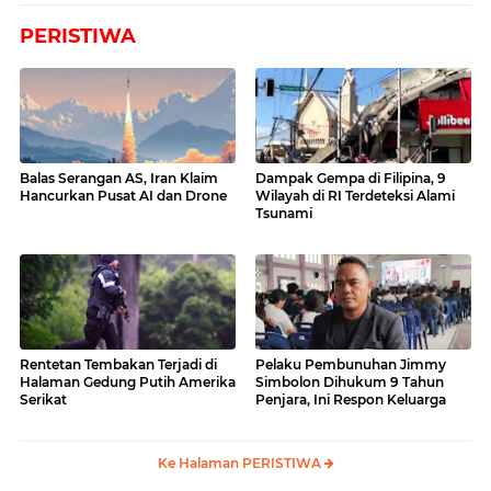
PERISTIWA
Balas Serangan AS, Iran Klaim
Dampak Gempa di Filipina, 9
Hancurkan Pusat AI dan Drone
Wilayah di RI Terdeteksi Alami
Tsunami
Rentetan Tembakan Terjadi di
Pelaku Pembunuhan Jimmy
Halaman Gedung Putih Amerika
Simbolon Dihukum 9 Tahun
Serikat
Penjara, Ini Respon Keluarga
Ke Halaman PERISTIWA