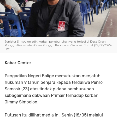
Juniatur Simbolon adik korban pembunuhan yang terjadi di Desa Onan
Runggu Kecamatan Onan Runggu Kabupaten Samosir, Jumat (29/08/2025)
| ist
Kabar Center
Pengadilan Negeri Balige memutuskan menjatuhi
hukuman 9 tahun penjara kepada terdakwa Penro
Samosir (23) atas tindak pidana pembunuhan
sebagaimana dakwaan Primair terhadap korban
Jimmy Simbolon.
Putusan itu dilihat media ini, Senin (18/05) melalui