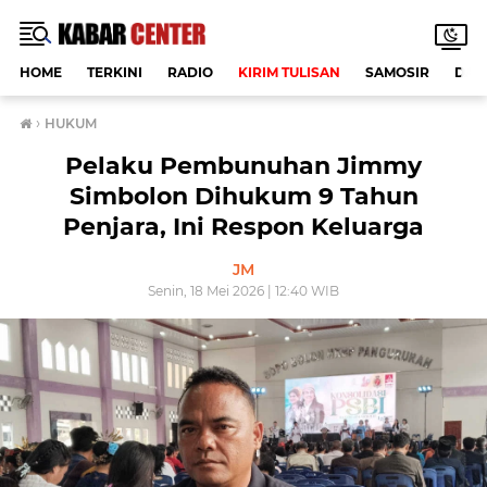
HOME
TERKINI
RADIO
KIRIM TULISAN
SAMOSIR
DAE
›
HUKUM
Pelaku Pembunuhan Jimmy
Simbolon Dihukum 9 Tahun
Penjara, Ini Respon Keluarga
JM
Senin, 18 Mei 2026 | 12:40 WIB