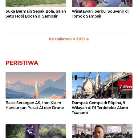
Suka Bermain Sepak Bola, Salah
Wisatawan 'Serbu' Souvenir di
Satu Hobi Bocah di Samosir
Tomok Samosir
Ke Halaman VIDEO
PERISTIWA
Balas Serangan AS, Iran Klaim
Dampak Gempa di Filipina, 9
Hancurkan Pusat AI dan Drone
Wilayah di RI Terdeteksi Alami
Tsunami