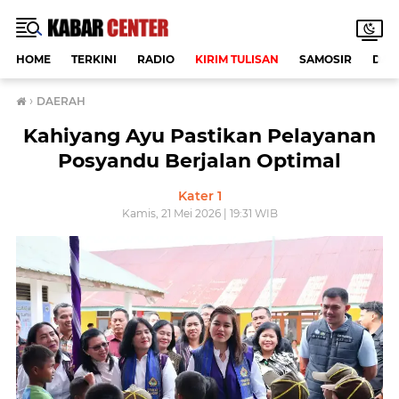
HOME
TERKINI
RADIO
KIRIM TULISAN
SAMOSIR
DAE
›
DAERAH
Kahiyang Ayu Pastikan Pelayanan
Posyandu Berjalan Optimal
Kater 1
Kamis, 21 Mei 2026 | 19:31 WIB