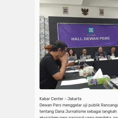
NIAS
BATAM
KULINER
seni
tmmd
nias
batam
PENGUMUMAN
PPPK
kuliner
pengumuman
SEPAK BOLA
pppk
sepak bola
Kabar Center - Jakarta
Dewan Pers menggelar uji publik Rancang
tentang Dana Jurnalisme sebagai langkah
ekosistem pers nasional yang merdeka, pr