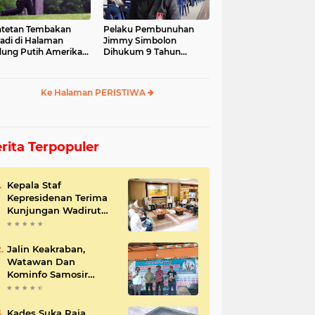
tetan Tembakan
Pelaku Pembunuhan
jadi di Halaman
Jimmy Simbolon
ung Putih Amerika
Dihukum 9 Tahun
ikat
Penjara, Ini Respon
Keluarga
Ke Halaman PERISTIWA
rita Terpopuler
Kepala Staf
Kepresidenan Terima
Kunjungan Wadirut
Pertamina
Jalin Keakraban,
Watawan Dan
Kominfo Samosir
Bersilaturahmi
Kades Suka Raja