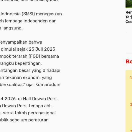
Ren
r Indonesia (SMSI) menegaskan
Ter
leh lembaga independen dan
Ged
Ser
a langsung.
 menyampaikan bahwa
dimulai sejak 25 Juli 2025
lompok terarah (FGD) bersama
Be
mangku kepentingan.
antangan besar yang dihadapi
 dan tekanan ekonomi yang
erkualitas,” ujar Komaruddin.
et 2026, di Hall Dewan Pers,
 Dewan Pers, tenaga ahli,
, serta tokoh pers nasional.
ublik sebelum peraturan