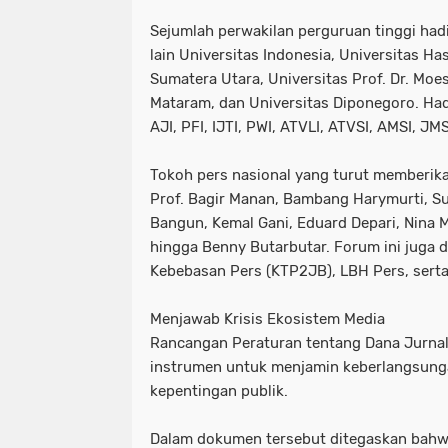
Sejumlah perwakilan perguruan tinggi hadi
lain Universitas Indonesia, Universitas Ha
Sumatera Utara, Universitas Prof. Dr. Moe
Mataram, dan Universitas Diponegoro. Hadi
AJI, PFI, IJTI, PWI, ATVLI, ATVSI, AMSI, JM
Tokoh pers nasional yang turut memberik
Prof. Bagir Manan, Bambang Harymurti, S
Bangun, Kemal Gani, Eduard Depari, Nina
hingga Benny Butarbutar. Forum ini juga di
Kebebasan Pers (KTP2JB), LBH Pers, sert
Menjawab Krisis Ekosistem Media
Rancangan Peraturan tentang Dana Jurnal
instrumen untuk menjamin keberlangsunga
kepentingan publik.
Dalam dokumen tersebut ditegaskan bahw