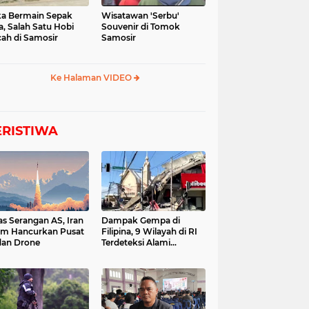
a Bermain Sepak
Wisatawan 'Serbu'
a, Salah Satu Hobi
Souvenir di Tomok
ah di Samosir
Samosir
Ke Halaman VIDEO
ERISTIWA
as Serangan AS, Iran
Dampak Gempa di
im Hancurkan Pusat
Filipina, 9 Wilayah di RI
dan Drone
Terdeteksi Alami
Tsunami