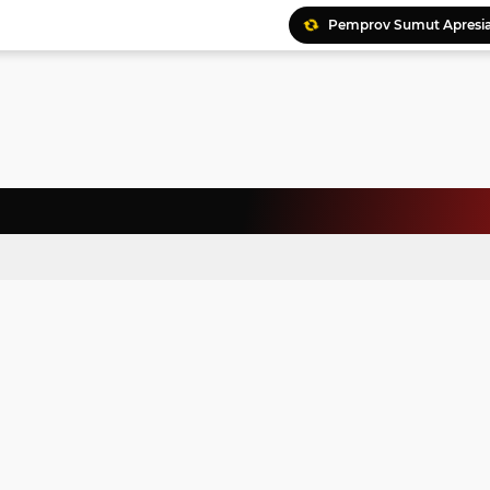
Pemprov Sumut Apresia
Ratusan Kader Meriahk
Bunda Genre Ajak Remaj
Jalin Keakraban, Wataw
Meriahkan HAN, 46 Pelaj
Yayasan Permata Duma K
Kepala Staf Kepresiden
Warga Palestina Hadiri