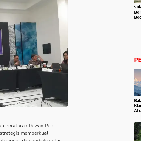
Suk
Bol
Boc
P
Bal
Kla
AI 
an Peraturan Dewan Pers
 strategis memperkuat
ofesional, dan berkelanjutan.