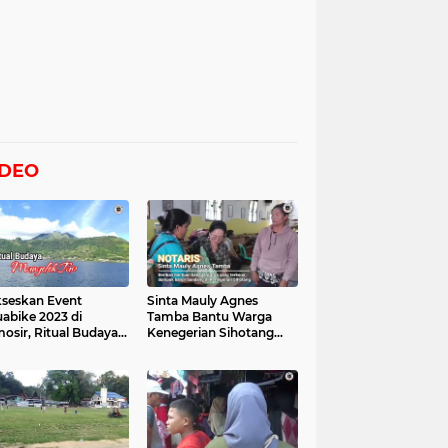
IDEO
seskan Event
Sinta Mauly Agnes
abike 2023 di
Tamba Bantu Warga
osir, Ritual Budaya
Kenegerian Sihotang
gelek Tao Digelar,
Yang Terkena Dampak
at Videonya
Banjir