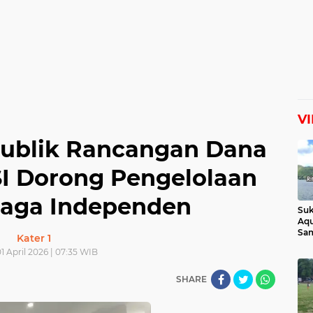
V
Publik Rancangan Dana
SI Dorong Pengelolaan
aga Independen
Suk
Aqu
Sam
Kater 1
Man
1 April 2026 | 07:35 WIB
Lih
SHARE