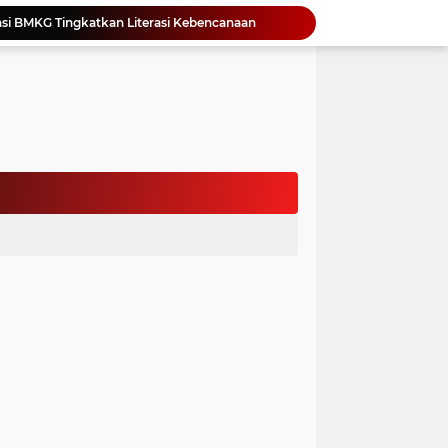
si BMKG Tingkatkan Literasi Kebencanaan
Yonimasari Hulu Terpilih Jadi Ketua SMSI Kepulauan Nias Periode 2026-2029
an Jambore PKK Samosir
a Bangun Karakter Sejak Dini
an Dan Kominfo Samosir Bersilaturahmi
ar SD Di Toba Ikut Lomba Lukis
Bupati Vandiko Apresiasi Dedikasi dan Inovasi Dunia Pendidikan Di Samosir
asih Perbaiki Plat Beton Amblas
an Terima Kunjungan Wadirut Pertamina
 Pemakaman Massal 112 Korban Serangan di Gaza