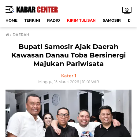
HOME
TERKINI
RADIO
KIRIM TULISAN
SAMOSIR
DAE
›
DAERAH
Bupati Samosir Ajak Daerah
Kawasan Danau Toba Bersinergi
Majukan Pariwisata
Kater 1
Minggu, 15 Maret 2026 | 18:01 WIB