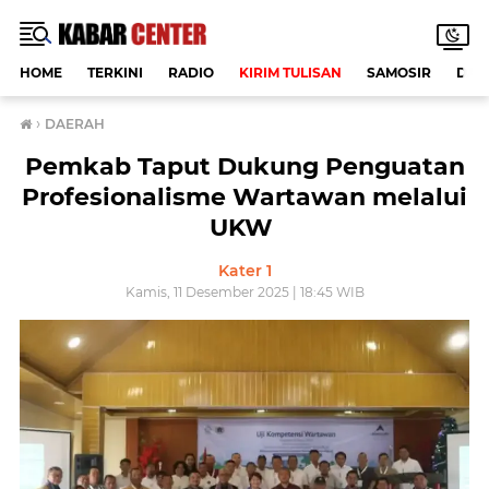
HOME
TERKINI
RADIO
KIRIM TULISAN
SAMOSIR
DAE
›
DAERAH
‎Pemkab Taput Dukung Penguatan
Profesionalisme Wartawan melalui
UKW ‎
Kater 1
Kamis, 11 Desember 2025 | 18:45 WIB