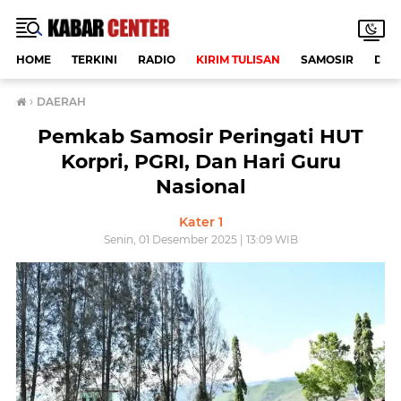
HOME
TERKINI
RADIO
KIRIM TULISAN
SAMOSIR
DAE
›
DAERAH
Pemkab Samosir Peringati HUT
Korpri, PGRI, Dan Hari Guru
Nasional
Kater 1
Senin, 01 Desember 2025 | 13:09 WIB