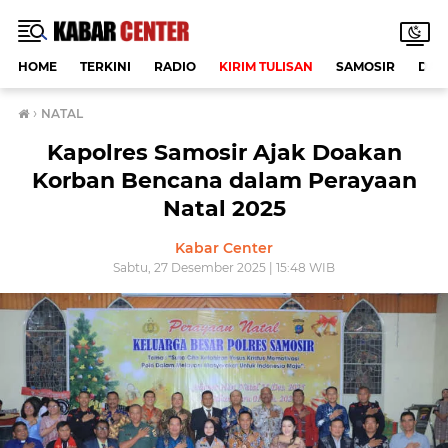
HOME
TERKINI
RADIO
KIRIM TULISAN
SAMOSIR
DAE
›
NATAL
Kapolres Samosir Ajak Doakan
Korban Bencana dalam Perayaan
Natal 2025
Kabar Center
Sabtu, 27 Desember 2025 | 15:48 WIB