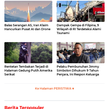
Balas Serangan AS, Iran Klaim
Dampak Gempa di Filipina, 9
Hancurkan Pusat AI dan Drone
Wilayah di RI Terdeteksi Alami
Tsunami
Rentetan Tembakan Terjadi di
Pelaku Pembunuhan Jimmy
Halaman Gedung Putih Amerika
Simbolon Dihukum 9 Tahun
Serikat
Penjara, Ini Respon Keluarga
Ke Halaman PERISTIWA
Berita Terpopuler