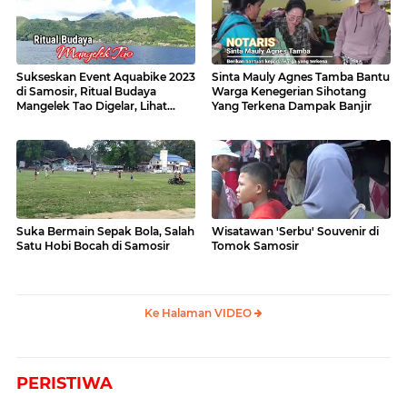
Sukseskan Event Aquabike 2023
Sinta Mauly Agnes Tamba Bantu
di Samosir, Ritual Budaya
Warga Kenegerian Sihotang
Mangelek Tao Digelar, Lihat
Yang Terkena Dampak Banjir
Videonya
Suka Bermain Sepak Bola, Salah
Wisatawan 'Serbu' Souvenir di
Satu Hobi Bocah di Samosir
Tomok Samosir
Ke Halaman VIDEO
PERISTIWA