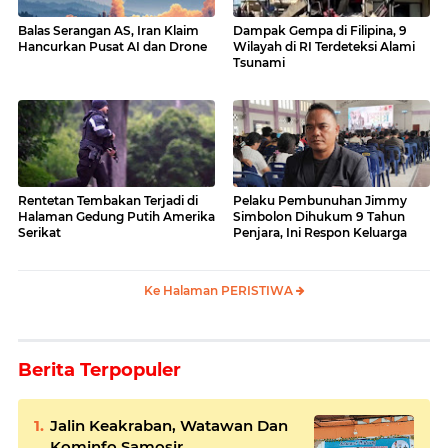
Balas Serangan AS, Iran Klaim
Dampak Gempa di Filipina, 9
Hancurkan Pusat AI dan Drone
Wilayah di RI Terdeteksi Alami
Tsunami
Rentetan Tembakan Terjadi di
Pelaku Pembunuhan Jimmy
Halaman Gedung Putih Amerika
Simbolon Dihukum 9 Tahun
Serikat
Penjara, Ini Respon Keluarga
Ke Halaman PERISTIWA
Berita Terpopuler
Jalin Keakraban, Watawan Dan
Kominfo Samosir