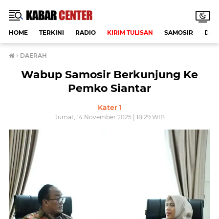
HOME
TERKINI
RADIO
KIRIM TULISAN
SAMOSIR
DAE
›
DAERAH
Wabup Samosir Berkunjung Ke
Pemko Siantar
Kater 1
Jumat, 14 November 2025 | 18:29 WIB