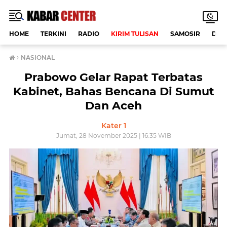
HOME
TERKINI
RADIO
KIRIM TULISAN
SAMOSIR
DAE
›
NASIONAL
Prabowo Gelar Rapat Terbatas
Kabinet, Bahas Bencana Di Sumut
Dan Aceh
Kater 1
Jumat, 28 November 2025 | 16:35 WIB