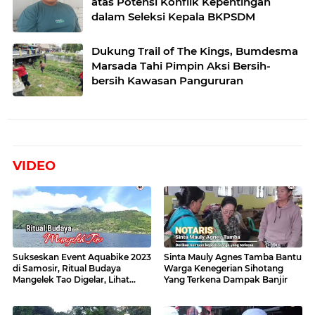
atas Potensi Konflik Kepentingan
dalam Seleksi Kepala BKPSDM
Dukung Trail of The Kings, Bumdesma
Marsada Tahi Pimpin Aksi Bersih-
bersih Kawasan Pangururan
VIDEO
Sukseskan Event Aquabike 2023
Sinta Mauly Agnes Tamba Bantu
di Samosir, Ritual Budaya
Warga Kenegerian Sihotang
Mangelek Tao Digelar, Lihat
Yang Terkena Dampak Banjir
Videonya