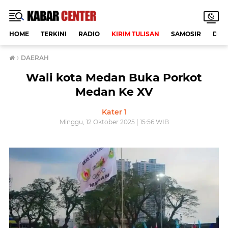
HOME
TERKINI
RADIO
KIRIM TULISAN
SAMOSIR
DAE
›
DAERAH
Wali kota Medan Buka Porkot
Medan Ke XV
Kater 1
Minggu, 12 Oktober 2025 | 15:56 WIB