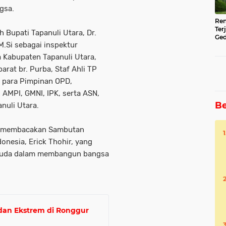
gsa.
Ren
Ter
 Bupati Tapanuli Utara, Dr.
Ged
M.Si sebagai inspektur
Ser
 Kabupaten Tapanuli Utara,
rat br. Purba, Staf Ahli TP
, para Pimpinan OPD,
 AMPI, GMNI, IPK, serta ASN,
Be
nuli Utara.
ut membacakan Sambutan
onesia, Erick Thohir, yang
muda dalam membangun bangsa
dan Ekstrem di Ronggur