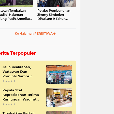
tetan Tembakan
Pelaku Pembunuhan
jadi di Halaman
Jimmy Simbolon
ung Putih Amerika
Dihukum 9 Tahun
ikat
Penjara, Ini Respon
Keluarga
Ke Halaman PERISTIWA
rita Terpopuler
Jalin Keakraban,
Watawan Dan
Kominfo Samosir
Bersilaturahmi
Kepala Staf
Kepresidenan Terima
Kunjungan Wadirut
Pertamina
Tingkatkan Pertani