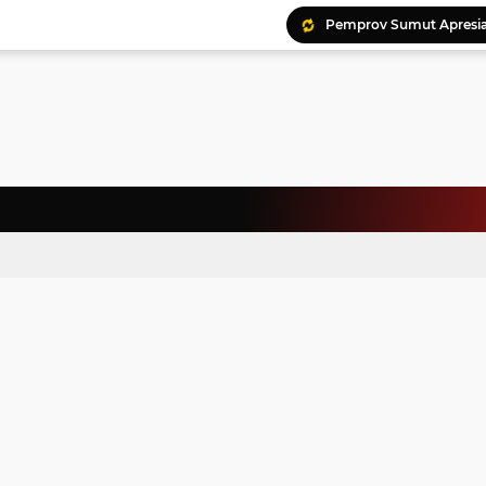
Ratusan Kader Meriahk
Bunda Genre Ajak Remaj
Jalin Keakraban, Wataw
Meriahkan HAN, 46 Pelaj
Yayasan Permata Duma K
Kepala Staf Kepresiden
Warga Palestina Hadiri
Pemprov Sumut Apresia