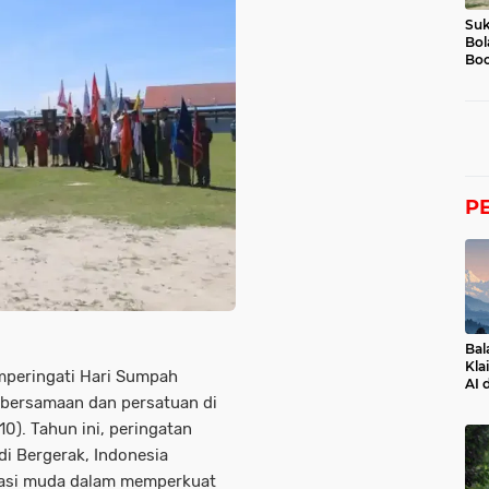
Suk
Bol
Boc
P
Bal
Kla
mperingati Hari Sumpah
AI 
bersamaan dan persatuan di
0). Tahun ini, peringatan
 Bergerak, Indonesia
rasi muda dalam memperkuat