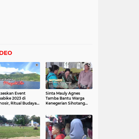
IDEO
seskan Event
Sinta Mauly Agnes
abike 2023 di
Tamba Bantu Warga
osir, Ritual Budaya
Kenegerian Sihotang
gelek Tao Digelar,
Yang Terkena Dampak
at Videonya
Banjir