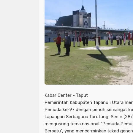
NIAS
BATAM
KULINER
seni
tmmd
nias
batam
PENGUMUMAN
PPPK
kuliner
pengumuman
SEPAK BOLA
pppk
sepak bola
Kabar Center - Taput
Pemerintah Kabupaten Tapanuli Utara me
Pemuda ke-97 dengan penuh semangat ke
Lapangan Serbaguna Tarutung, Senin (28/1
mengusung tema nasional “Pemuda Pemudi
Bersatu”, yang mencerminkan tekad gene