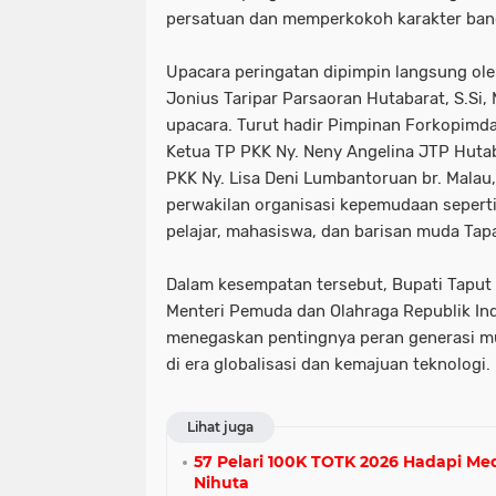
persatuan dan memperkokoh karakter ban
Upacara peringatan dipimpin langsung oleh
Jonius Taripar Parsaoran Hutabarat, S.Si, 
upacara. Turut hadir Pimpinan Forkopimda
Ketua TP PKK Ny. Neny Angelina JTP Hutaba
PKK Ny. Lisa Deni Lumbantoruan br. Malau
perwakilan organisasi kepemudaan seperti
pelajar, mahasiswa, dan barisan muda Tapa
Dalam kesempatan tersebut, Bupati Tap
Menteri Pemuda dan Olahraga Republik Ind
menegaskan pentingnya peran generasi 
di era globalisasi dan kemajuan teknologi.
Lihat juga
57 Pelari 100K TOTK 2026 Hadapi Me
Nihuta