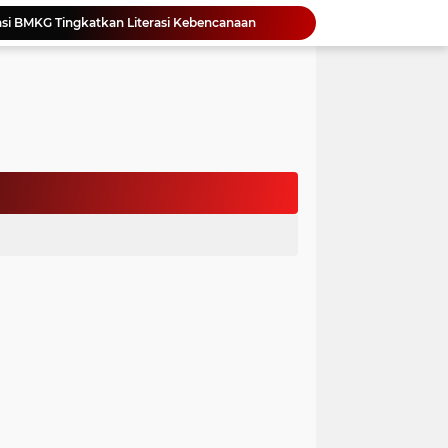
Yonimasari Hulu Terpilih Jadi Ketua SMSI Kepulauan Nias Periode 2026-2029
an Jambore PKK Samosir
a Bangun Karakter Sejak Dini
an Dan Kominfo Samosir Bersilaturahmi
ar SD Di Toba Ikut Lomba Lukis
Bupati Vandiko Apresiasi Dedikasi dan Inovasi Dunia Pendidikan Di Samosir
asih Perbaiki Plat Beton Amblas
an Terima Kunjungan Wadirut Pertamina
 Pemakaman Massal 112 Korban Serangan di Gaza
si BMKG Tingkatkan Literasi Kebencanaan