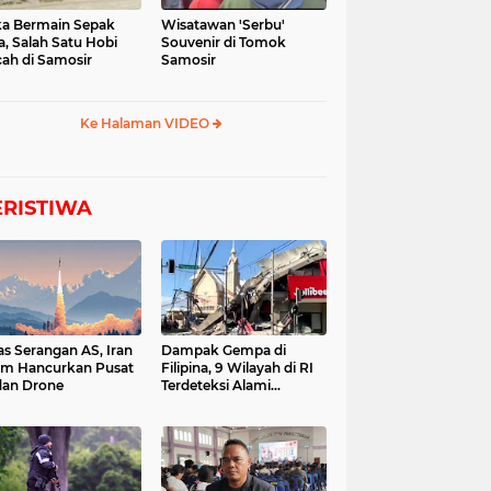
a Bermain Sepak
Wisatawan 'Serbu'
a, Salah Satu Hobi
Souvenir di Tomok
ah di Samosir
Samosir
Ke Halaman VIDEO
ERISTIWA
as Serangan AS, Iran
Dampak Gempa di
im Hancurkan Pusat
Filipina, 9 Wilayah di RI
dan Drone
Terdeteksi Alami
Tsunami