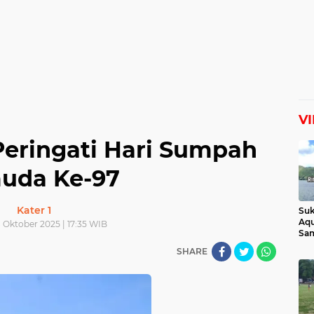
V
eringati Hari Sumpah
uda Ke-97
Kater 1
Suk
Aqu
8 Oktober 2025 | 17:35 WIB
Sam
Man
SHARE
Lih