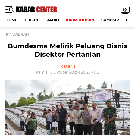
HOME
TERKINI
RADIO
KIRIM TULISAN
SAMOSIR
DAE
›
DAERAH
Bumdesma Melirik Peluang Bisnis
Disektor Pertanian
Kater 1
Kamis, 16 Oktober 2025 | 20:27 WIB