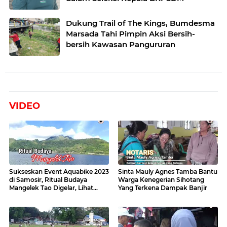
Dukung Trail of The Kings, Bumdesma
Marsada Tahi Pimpin Aksi Bersih-
bersih Kawasan Pangururan
VIDEO
Sukseskan Event Aquabike 2023
Sinta Mauly Agnes Tamba Bantu
di Samosir, Ritual Budaya
Warga Kenegerian Sihotang
Mangelek Tao Digelar, Lihat
Yang Terkena Dampak Banjir
Videonya