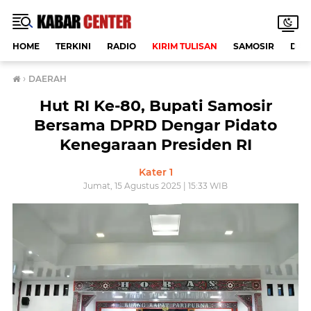
HOME
TERKINI
RADIO
KIRIM TULISAN
SAMOSIR
DAE
›
DAERAH
Hut RI Ke-80, Bupati Samosir
Bersama DPRD Dengar Pidato
Kenegaraan Presiden RI
Kater 1
Jumat, 15 Agustus 2025 | 15:33 WIB