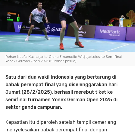
Rehan Naufal Kusharjanto-Gloria Emanuelle Widjaja/Lolos ke Semifinal
Yonex German Open 2025 (Sumber: pbsi.id)
Satu dari dua wakil Indonesia yang bertarung di
babak perempat final yang diselenggarakan hari
Jumat (28/2/2025), berhasil merebut tiket ke
semifinal turnamen Yonex German Open 2025 di
sektor ganda campuran.
Kepastian itu diperoleh setelah tampil cemerlang
menyelesaikan babak perempat final dengan