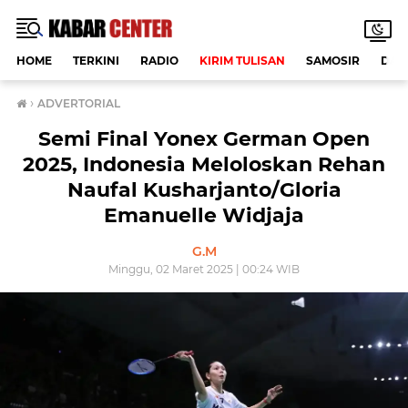
HOME
TERKINI
RADIO
KIRIM TULISAN
SAMOSIR
DAE
›
ADVERTORIAL
Semi Final Yonex German Open
2025, Indonesia Meloloskan Rehan
Naufal Kusharjanto/Gloria
Emanuelle Widjaja
G.M
Minggu, 02 Maret 2025 | 00:24 WIB