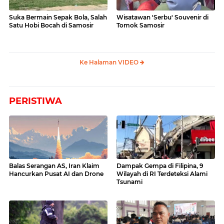
Suka Bermain Sepak Bola, Salah
Wisatawan 'Serbu' Souvenir di
Satu Hobi Bocah di Samosir
Tomok Samosir
Ke Halaman VIDEO
PERISTIWA
Balas Serangan AS, Iran Klaim
Dampak Gempa di Filipina, 9
Hancurkan Pusat AI dan Drone
Wilayah di RI Terdeteksi Alami
Tsunami