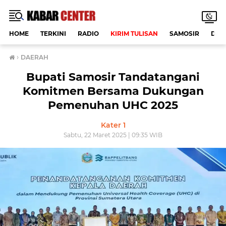
HOME
TERKINI
RADIO
KIRIM TULISAN
SAMOSIR
DAE
›
DAERAH
Bupati Samosir Tandatangani
Komitmen Bersama Dukungan
Pemenuhan UHC 2025
Kater 1
Sabtu, 22 Maret 2025 | 09:35 WIB