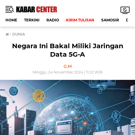
HOME
TERKINI
RADIO
KIRIM TULISAN
SAMOSIR
DAE
›
DUNIA
Negara Ini Bakal Miliki Jaringan
Data 5G-A
G.M
Minggu, 24 November 2024 | 11:22 WIB