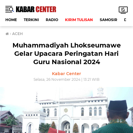
HOME
TERKINI
RADIO
KIRIM TULISAN
SAMOSIR
DAE
›
ACEH
Muhammadiyah Lhokseumawe
Gelar Upacara Peringatan Hari
Guru Nasional 2024
Kabar Center
Selasa, 26 November 2024 | 13:21 WIB