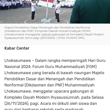
Majelis Pendidikan Dasar Menengah dan Pendidikan Nonformal
(Dikdasmen dan PNF) Pimpinan Daerah Muhammadiyah (PDM)
Lhokseumawe menggelar upacara gabungan di Kompleks Dayah Modern
Ihyaaussunnah, Senin pagi (25/11/2024). | (Foto: HUMAS DMI).
Kabar Center
Lhokseumawe – Dalam rangka memperingati Hari Guru
Nasional 2024, Forum Guru Muhammadiyah (FGM)
Lhokseumawe yang berada di bawah naungan Majelis
Pendidikan Dasar dan Menengah dan Pendidikan
Nonformal (Dikdasmen dan PNF) Muhammadiyah
Lhokseumawe, menggelar upacara gabungan di
Kompleks Dayah Modern Ihyaaussunnah, pada Selasa
(26/11/2024), pagi. Acara ini diikuti oleh siswa dan
guru dari berbagai sekolah serta madrasah