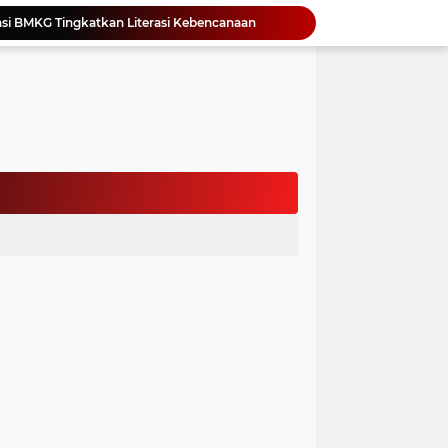
si BMKG Tingkatkan Literasi Kebencanaan
Yonimasari Hulu Terpilih Jadi Ketua SMSI Kepulauan Nias Periode 2026-2029
an Jambore PKK Samosir
a Bangun Karakter Sejak Dini
an Dan Kominfo Samosir Bersilaturahmi
ar SD Di Toba Ikut Lomba Lukis
Bupati Vandiko Apresiasi Dedikasi dan Inovasi Dunia Pendidikan Di Samosir
asih Perbaiki Plat Beton Amblas
an Terima Kunjungan Wadirut Pertamina
 Pemakaman Massal 112 Korban Serangan di Gaza