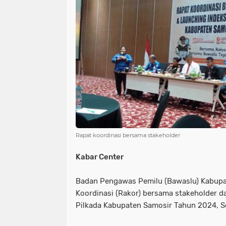
NIAS
BATAM
KULINER
seni
tmmd
nias
batam
PENGUMUMAN
PPPK
kuliner
pengumuman
SEPAK BOLA
pppk
sepak bola
Rapat koordinasi bersama stakeholder
Kabar Center
Badan Pengawas Pemilu (Bawaslu) Kabupa
Koordinasi (Rakor) bersama stakeholder d
Pilkada Kabupaten Samosir Tahun 2024, Se