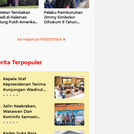
tetan Tembakan
Pelaku Pembunuhan
jadi di Halaman
Jimmy Simbolon
ung Putih Amerika
Dihukum 9 Tahun
ikat
Penjara, Ini Respon
Keluarga
Ke Halaman PERISTIWA
rita Terpopuler
Kepala Staf
Kepresidenan Terima
Kunjungan Wadirut
Pertamina
Jalin Keakraban,
Watawan Dan
Kominfo Samosir
Bersilaturahmi
Kades Suka Raja