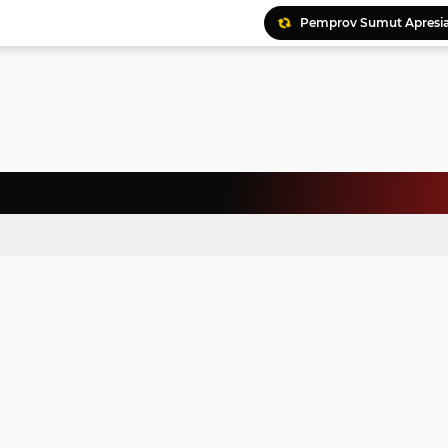
Pemprov Sumut Apresia
Ratusan Kader Meriahk
Bunda Genre Ajak Remaj
Jalin Keakraban, Wataw
Meriahkan HAN, 46 Pelaj
Yayasan Permata Duma K
Kepala Staf Kepresiden
Warga Palestina Hadiri