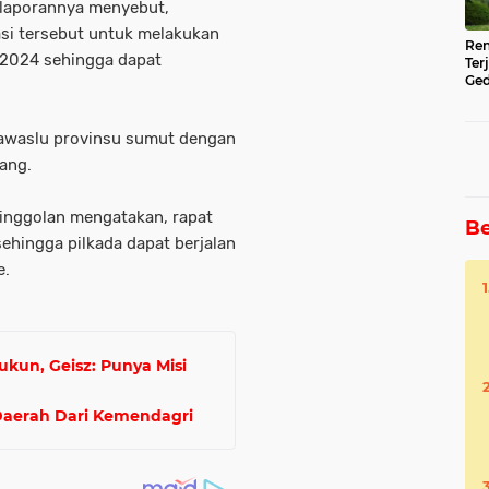
 laporannya menyebut,
si tersebut untuk melakukan
Ren
 2024 sehingga dapat
Ter
Ged
Ser
 bawaslu provinsu sumut dengan
ang.
inggolan mengatakan, rapat
Be
ehingga pilkada dapat berjalan
e.
kun, Geisz: Punya Misi
Daerah Dari Kemendagri