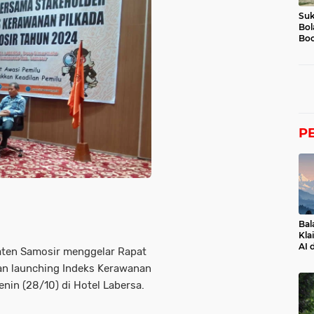
Suk
Bol
Boc
P
Bal
Kla
AI 
ten Samosir menggelar Rapat
an launching Indeks Kerawanan
nin (28/10) di Hotel Labersa.