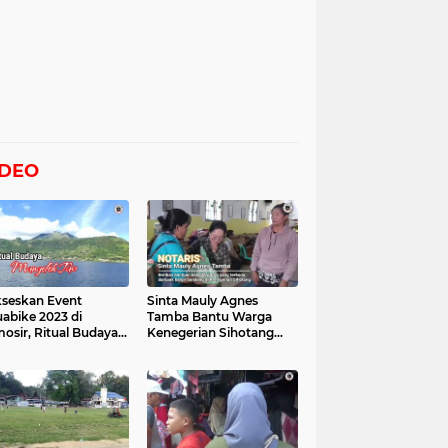
IDEO
seskan Event
Sinta Mauly Agnes
abike 2023 di
Tamba Bantu Warga
osir, Ritual Budaya
Kenegerian Sihotang
gelek Tao Digelar,
Yang Terkena Dampak
at Videonya
Banjir