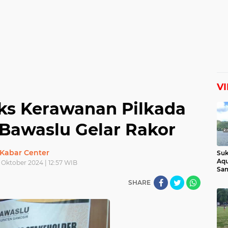
V
ks Kerawanan Pilkada
 Bawaslu Gelar Rakor
Kabar Center
Suk
Aqu
 Oktober 2024 | 12:57 WIB
Sam
Man
SHARE
Lih