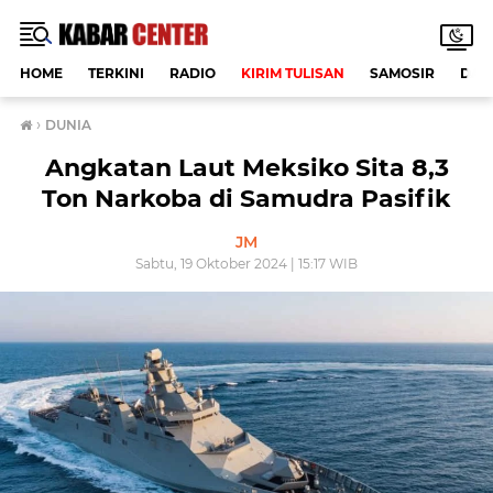
HOME
TERKINI
RADIO
KIRIM TULISAN
SAMOSIR
DAE
›
DUNIA
Angkatan Laut Meksiko Sita 8,3
Ton Narkoba di Samudra Pasifik
JM
Sabtu, 19 Oktober 2024 | 15:17 WIB