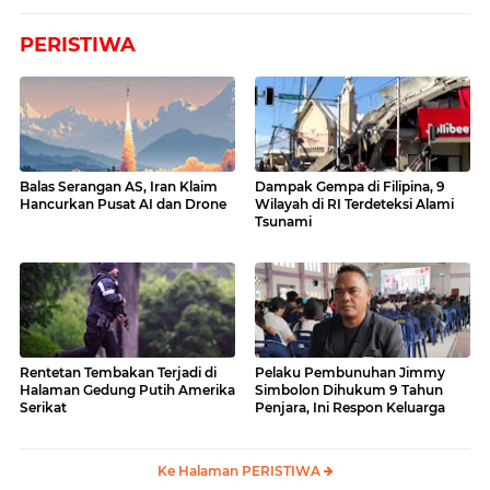
PERISTIWA
Balas Serangan AS, Iran Klaim
Dampak Gempa di Filipina, 9
Hancurkan Pusat AI dan Drone
Wilayah di RI Terdeteksi Alami
Tsunami
Rentetan Tembakan Terjadi di
Pelaku Pembunuhan Jimmy
Halaman Gedung Putih Amerika
Simbolon Dihukum 9 Tahun
Serikat
Penjara, Ini Respon Keluarga
Ke Halaman PERISTIWA