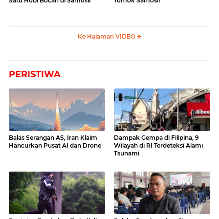
Satu Hobi Bocah di Samosir
Tomok Samosir
Ke Halaman VIDEO
PERISTIWA
Balas Serangan AS, Iran Klaim
Dampak Gempa di Filipina, 9
Hancurkan Pusat AI dan Drone
Wilayah di RI Terdeteksi Alami
Tsunami