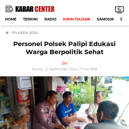
HOME
TERKINI
RADIO
KIRIM TULISAN
SAMOSIR
DAE
›
PILKADA 2024
Personel Polsek Palipi Edukasi
Warga Berpolitik Sehat
JM
Kamis, 12 September 2024 | 17:44 WIB