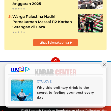
Anggaran 2025
Warga Palestina Hadiri
Pemakaman Massal 112 Korban
Serangan di Gaza
Lihat Selengkapnya
Facebook
Instagram
Twitter
YouTube
Redaksi
Sitemap
Hubungi Kami
Radio
Copyright ©
2026 Kabar Center
PWI Samosir Sesalkan Pembatasan Akses Peliputan Wartawan di 