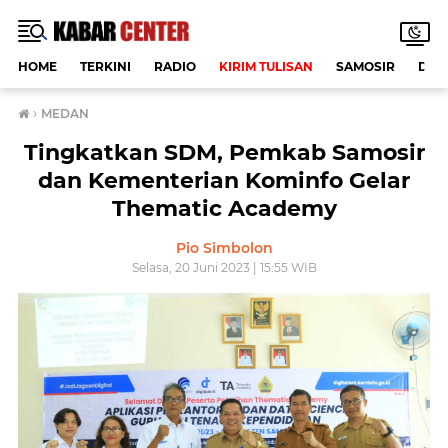
HOME
TERKINI
RADIO
KIRIM TULISAN
SAMOSIR
DAE
›
MEDAN
Tingkatkan SDM, Pemkab Samosir
dan Kementerian Kominfo Gelar
Thematic Academy
Pio Simbolon
Selasa, 20 Juni 2023 | 15:55 WIB