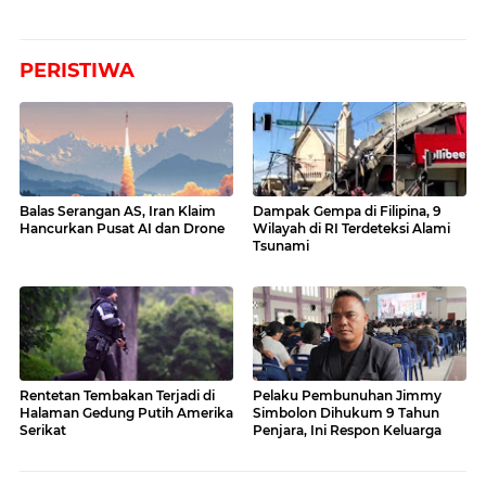
PERISTIWA
Balas Serangan AS, Iran Klaim
Dampak Gempa di Filipina, 9
Hancurkan Pusat AI dan Drone
Wilayah di RI Terdeteksi Alami
Tsunami
Rentetan Tembakan Terjadi di
Pelaku Pembunuhan Jimmy
Halaman Gedung Putih Amerika
Simbolon Dihukum 9 Tahun
Serikat
Penjara, Ini Respon Keluarga