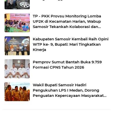
TP - PKK Provsu Monitoring Lomba
UP2K di Kecamatan Harian, Wabup
Samosir Tekankah Kolaborasi dan
Kreativitas dalam Pengembangan
Produk Unggulan UP2K PKK
Kabupaten Samosir Kembali Raih Opini
WTP ke- 9, Bupati: Mari Tingkatkan
Kinerja
Pemprov Sumut Bantah Buka 9.759
Formasi CPNS Tahun 2026
Wakil Bupati Samosir Hadiri
Pengukuhan LPS I Medan, Dorong
Penguatan Kepercayaan Masyarakat
terhadap Perbankan