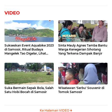
VIDEO
Sukseskan Event Aquabike 2023
Sinta Mauly Agnes Tamba Bantu
di Samosir, Ritual Budaya
Warga Kenegerian Sihotang
Mangelek Tao Digelar, Lihat
Yang Terkena Dampak Banjir
Videonya
Suka Bermain Sepak Bola, Salah
Wisatawan 'Serbu' Souvenir di
Satu Hobi Bocah di Samosir
Tomok Samosir
Ke Halaman VIDEO