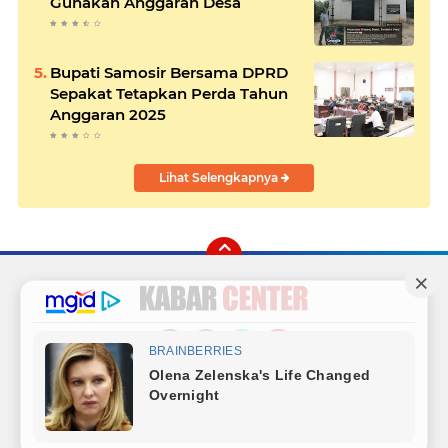
Gunakan Anggaran Desa
Bupati Samosir Bersama DPRD
Sepakat Tetapkan Perda Tahun
Anggaran 2025
Lihat Selengkapnya
Facebook
Instagram
Twitter
YouTube
Redaksi
Sitemap
Hubungi Kami
Radio
Copyright ©
2026 Kabar Center