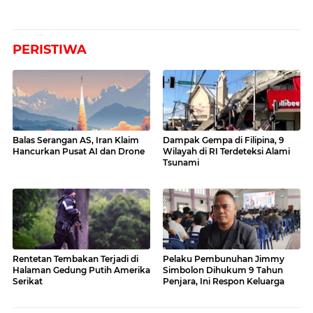
PERISTIWA
Balas Serangan AS, Iran Klaim
Dampak Gempa di Filipina, 9
Hancurkan Pusat AI dan Drone
Wilayah di RI Terdeteksi Alami
Tsunami
Rentetan Tembakan Terjadi di
Pelaku Pembunuhan Jimmy
Halaman Gedung Putih Amerika
Simbolon Dihukum 9 Tahun
Serikat
Penjara, Ini Respon Keluarga