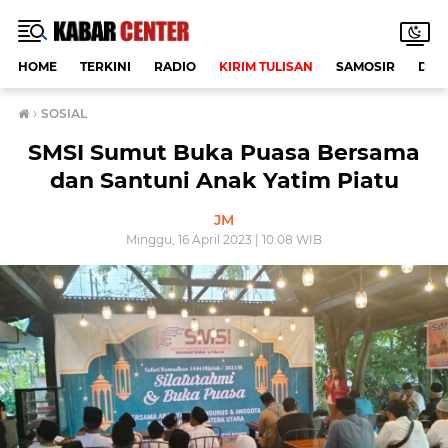
HOME
TERKINI
RADIO
KIRIM TULISAN
SAMOSIR
DAE
›
SOSIAL
SMSI Sumut Buka Puasa Bersama
dan Santuni Anak Yatim Piatu
JM
Minggu, 16 April 2023 | 10:08 WIB