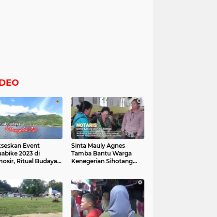
IDEO
seskan Event
Sinta Mauly Agnes
abike 2023 di
Tamba Bantu Warga
osir, Ritual Budaya
Kenegerian Sihotang
gelek Tao Digelar,
Yang Terkena Dampak
at Videonya
Banjir