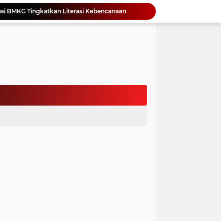
Yonimasari Hulu Terpilih Jadi Ketua SMSI Kepulauan Nias Periode 2026-2029
an Jambore PKK Samosir
a Bangun Karakter Sejak Dini
an Dan Kominfo Samosir Bersilaturahmi
ar SD Di Toba Ikut Lomba Lukis
Bupati Vandiko Apresiasi Dedikasi dan Inovasi Dunia Pendidikan Di Samosir
asih Perbaiki Plat Beton Amblas
an Terima Kunjungan Wadirut Pertamina
 Pemakaman Massal 112 Korban Serangan di Gaza
si BMKG Tingkatkan Literasi Kebencanaan