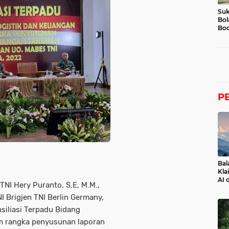
Suk
Bol
Boc
P
Bal
Kla
AI 
NI Hery Puranto, S.E, M.M.,
 Brigjen TNI Berlin Germany,
siliasi Terpadu Bidang
m rangka penyusunan laporan