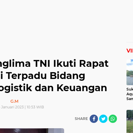
V
lima TNI Ikuti Rapat
si Terpadu Bidang
ogistik dan Keuangan
Suk
Aqu
Sam
G.M
Man
 Januari 2023 | 10:53 WIB
Lih
SHARE