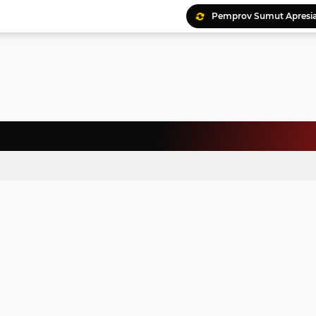
Ratusan Kader Meriahk
Bunda Genre Ajak Remaj
Jalin Keakraban, Wataw
Meriahkan HAN, 46 Pelaj
Yayasan Permata Duma K
Kepala Staf Kepresiden
Warga Palestina Hadiri
Pemprov Sumut Apresia