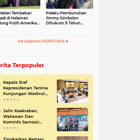
tetan Tembakan
Pelaku Pembunuhan
jadi di Halaman
Jimmy Simbolon
ung Putih Amerika
Dihukum 9 Tahun
ikat
Penjara, Ini Respon
Keluarga
Ke Halaman PERISTIWA
rita Terpopuler
Kepala Staf
Kepresidenan Terima
Kunjungan Wadirut
Pertamina
Jalin Keakraban,
Watawan Dan
Kominfo Samosir
Bersilaturahmi
Tingkatkan Pertani