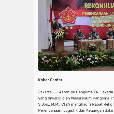
NIAS
BATAM
KULINER
seni
tmmd
nias
batam
PENGUMUMAN
PPPK
kuliner
pengumuman
SEPAK BOLA
pppk
sepak bola
Kabar Center
Jakarta --- Asrenum Panglima TNI Laksda T
yang diwakili oleh Waasrenum Panglima TNI
S.Sos., M.M., CFrA manghadiri Rapat Rekon
Perencanaan, Logistik dan Keuangan dala