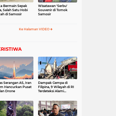
a Bermain Sepak
Wisatawan 'Serbu'
a, Salah Satu Hobi
Souvenir di Tomok
ah di Samosir
Samosir
Ke Halaman VIDEO
ERISTIWA
as Serangan AS, Iran
Dampak Gempa di
im Hancurkan Pusat
Filipina, 9 Wilayah di RI
dan Drone
Terdeteksi Alami
Tsunami