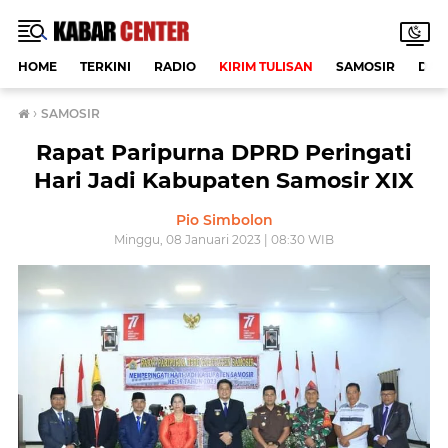
HOME
TERKINI
RADIO
KIRIM TULISAN
SAMOSIR
DAE
›
SAMOSIR
Rapat Paripurna DPRD Peringati
Hari Jadi Kabupaten Samosir XIX
Pio Simbolon
Minggu, 08 Januari 2023 | 08:30 WIB