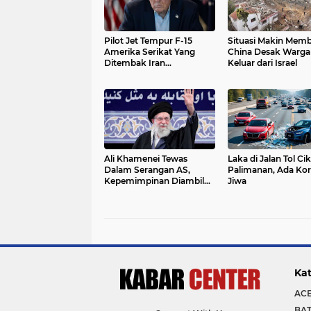
Pilot Jet Tempur F-15
Situasi Makin Mem
Amerika Serikat Yang
China Desak Warga
Ditembak Iran
Keluar dari Israel
Ditemukan
Ali Khamenei Tewas
Laka di Jalan Tol Ci
Dalam Serangan AS,
Palimanan, Ada Ko
Kepemimpinan Diambil
Jiwa
Alih
Kat
AC
BA