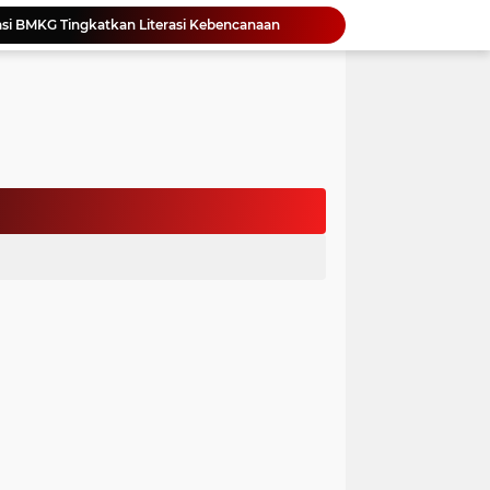
si BMKG Tingkatkan Literasi Kebencanaan
Yonimasari Hulu Terpilih Jadi Ketua SMSI Kepulauan Nias Periode 2026-2029
an Jambore PKK Samosir
a Bangun Karakter Sejak Dini
an Dan Kominfo Samosir Bersilaturahmi
ar SD Di Toba Ikut Lomba Lukis
Bupati Vandiko Apresiasi Dedikasi dan Inovasi Dunia Pendidikan Di Samosir
asih Perbaiki Plat Beton Amblas
an Terima Kunjungan Wadirut Pertamina
 Pemakaman Massal 112 Korban Serangan di Gaza