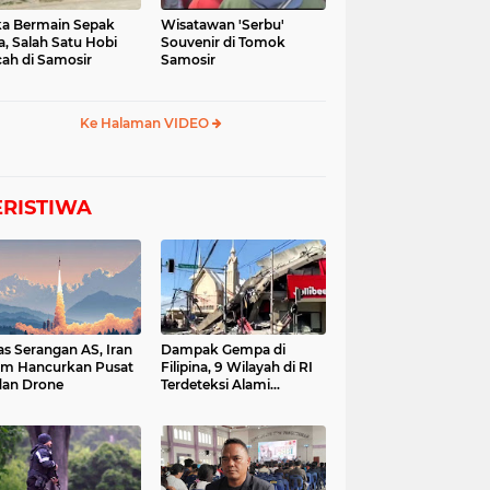
a Bermain Sepak
Wisatawan 'Serbu'
a, Salah Satu Hobi
Souvenir di Tomok
ah di Samosir
Samosir
Ke Halaman VIDEO
ERISTIWA
as Serangan AS, Iran
Dampak Gempa di
im Hancurkan Pusat
Filipina, 9 Wilayah di RI
dan Drone
Terdeteksi Alami
Tsunami