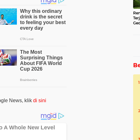
Ren
Ter
Ged
Ser
Be
oogle News, klik
di sini