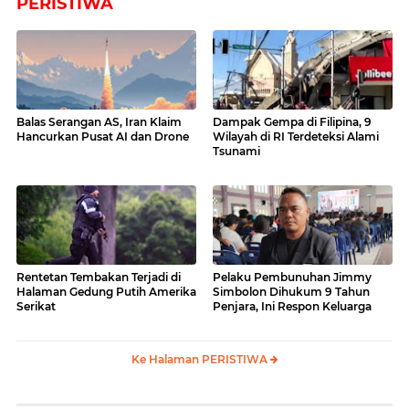
PERISTIWA
Balas Serangan AS, Iran Klaim
Dampak Gempa di Filipina, 9
Hancurkan Pusat AI dan Drone
Wilayah di RI Terdeteksi Alami
Tsunami
Rentetan Tembakan Terjadi di
Pelaku Pembunuhan Jimmy
Halaman Gedung Putih Amerika
Simbolon Dihukum 9 Tahun
Serikat
Penjara, Ini Respon Keluarga
Ke Halaman PERISTIWA