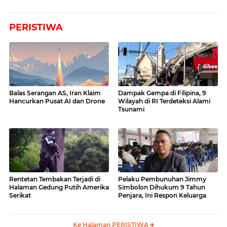
PERISTIWA
Balas Serangan AS, Iran Klaim
Dampak Gempa di Filipina, 9
Hancurkan Pusat AI dan Drone
Wilayah di RI Terdeteksi Alami
Tsunami
Rentetan Tembakan Terjadi di
Pelaku Pembunuhan Jimmy
Halaman Gedung Putih Amerika
Simbolon Dihukum 9 Tahun
Serikat
Penjara, Ini Respon Keluarga
Ke Halaman PERISTIWA