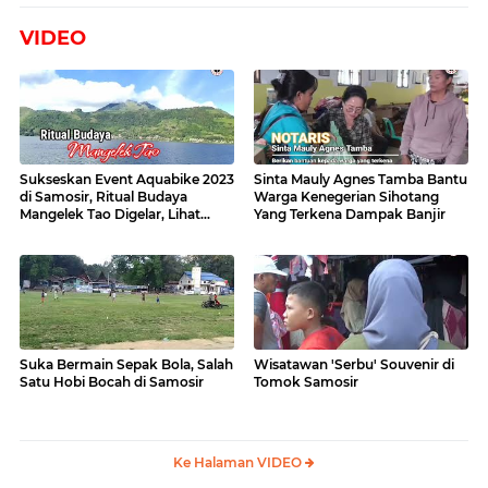
VIDEO
Sukseskan Event Aquabike 2023
Sinta Mauly Agnes Tamba Bantu
di Samosir, Ritual Budaya
Warga Kenegerian Sihotang
Mangelek Tao Digelar, Lihat
Yang Terkena Dampak Banjir
Videonya
Suka Bermain Sepak Bola, Salah
Wisatawan 'Serbu' Souvenir di
Satu Hobi Bocah di Samosir
Tomok Samosir
Ke Halaman VIDEO