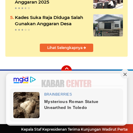
Anggaran 2025
Kades Suka Raja Diduga Salah
Gunakan Anggaran Desa
Lihat Selengkapnya
Facebook
Instagram
Twitter
YouTube
Redaksi
Sitemap
Hubungi Kami
Radio
Copyright ©
2026 Kabar Center
Kepala Staf Kepresidenan Terima Kunjungan Wadirut Pertamina