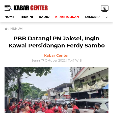
HOME
TERKINI
RADIO
KIRIM TULISAN
SAMOSIR
DAE
›
HUKUM
PBB Datangi PN Jaksel, Ingin
Kawal Persidangan Ferdy Sambo
Kabar Center
Senin, 17 Oktober 2022 | 11:47 WIB