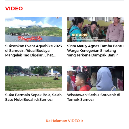
VIDEO
Sukseskan Event Aquabike 2023
Sinta Mauly Agnes Tamba Bantu
di Samosir, Ritual Budaya
Warga Kenegerian Sihotang
Mangelek Tao Digelar, Lihat
Yang Terkena Dampak Banjir
Videonya
Suka Bermain Sepak Bola, Salah
Wisatawan 'Serbu' Souvenir di
Satu Hobi Bocah di Samosir
Tomok Samosir
Ke Halaman VIDEO