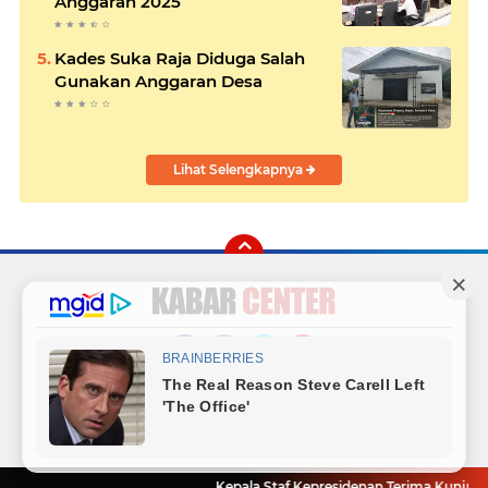
Anggaran 2025
Kades Suka Raja Diduga Salah
Gunakan Anggaran Desa
Lihat Selengkapnya
Facebook
Instagram
Twitter
YouTube
Redaksi
Sitemap
Hubungi Kami
Radio
Copyright ©
2026 Kabar Center
Kepala Staf Kepresidenan Terima Kunjungan